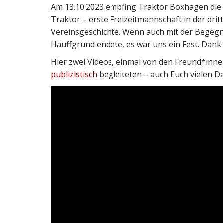
Am 13.10.2023 empfing Traktor Boxhagen die 
Traktor – erste Freizeitmannschaft in der dri
Vereinsgeschichte. Wenn auch mit der Begegnu
Hauffgrund endete, es war uns ein Fest. Dank 
Hier zwei Videos, einmal von den Freund*inne
publizistisch
begleiteten – auch Euch vielen D