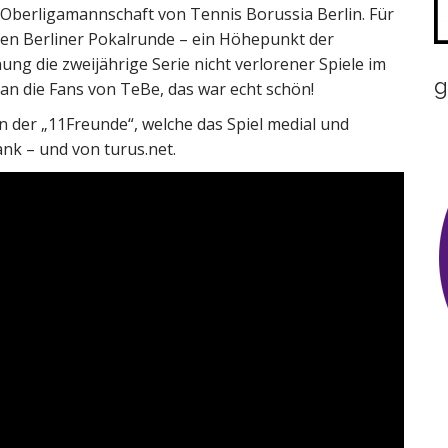
Oberligamannschaft von Tennis Borussia Berlin. Für
tten Berliner Pokalrunde – ein Höhepunkt der
ng die zweijährige Serie nicht verlorener Spiele im
g
an die Fans von TeBe, das war echt schön!
n der „11Freunde“, welche das Spiel medial und
ank – und von turus.net.