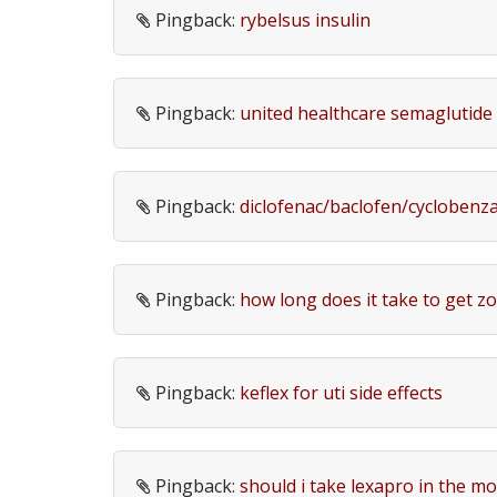
Pingback:
rybelsus insulin
Pingback:
united healthcare semaglutide
Pingback:
diclofenac/baclofen/cyclobenz
Pingback:
how long does it take to get zo
Pingback:
keflex for uti side effects
Pingback:
should i take lexapro in the mo