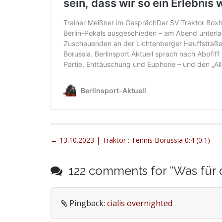
P
← 13.10.2023 | Traktor : Tennis Borussia 0:4 (0:1)
o
s
122 comments for “
Was für 
t
n
Pingback:
cialis overnighted
a
v