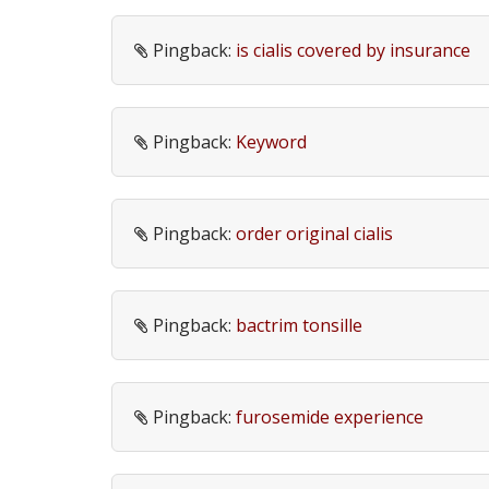
i
g
Pingback:
is cialis covered by insurance
a
t
i
Pingback:
Keyword
o
n
Pingback:
order original cialis
Pingback:
bactrim tonsille
Pingback:
furosemide experience