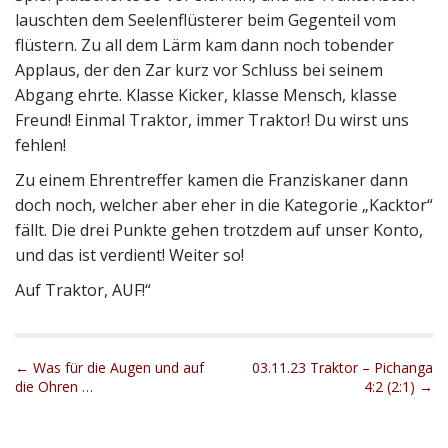
lauschten dem Seelenflüsterer beim Gegenteil vom
flüstern. Zu all dem Lärm kam dann noch tobender
Applaus, der den Zar kurz vor Schluss bei seinem
Abgang ehrte. Klasse Kicker, klasse Mensch, klasse
Freund! Einmal Traktor, immer Traktor! Du wirst uns
fehlen!
Zu einem Ehrentreffer kamen die Franziskaner dann
doch noch, welcher aber eher in die Kategorie „Kacktor“
fällt. Die drei Punkte gehen trotzdem auf unser Konto,
und das ist verdient! Weiter so!
Auf Traktor, AUF!“
P
← Was für die Augen und auf
03.11.23 Traktor – Pichanga
die Ohren …
4:2 (2:1) →
o
s
t