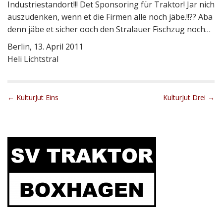
Industriestandort!!! Det Sponsoring für Traktor! Jar nich
auszudenken, wenn et die Firmen alle noch jäbe.!!?? Aba
denn jäbe et sicher ooch den Stralauer Fischzug noch…
Berlin, 13. April 2011
Heli Lichtstral
P
← KulturJut Eins
KulturJut Drei →
o
s
t
n
a
v
i
g
a