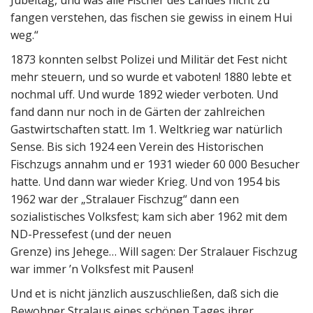
Jubeltag, und was alle Fischer des Landes nicht zu
fangen verstehen, das fischen sie gewiss in einem Hui
weg.“
1873 konnten selbst Polizei und Militär det Fest nicht
mehr steuern, und so wurde et vaboten! 1880 lebte et
nochmal uff. Und wurde 1892 wieder verboten. Und
fand dann nur noch in de Gärten der zahlreichen
Gastwirtschaften statt. Im 1. Weltkrieg war natürlich
Sense. Bis sich 1924 een Verein des Historischen
Fischzugs annahm und er 1931 wieder 60 000 Besucher
hatte. Und dann war wieder Krieg. Und von 1954 bis
1962 war der „Stralauer Fischzug“ dann een
sozialistisches Volksfest; kam sich aber 1962 mit dem
ND-Pressefest (und der neuen
Grenze) ins Jehege… Will sagen: Der Stralauer Fischzug
war immer ’n Volksfest mit Pausen!
Und et is nicht jänzlich auszuschließen, daß sich die
Bewohner Stralaus eines schönen Tages ihrer