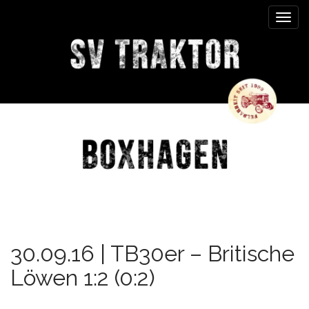
M
S
k
a
i
i
p
n
t
m
o
e
c
n
o
n
u
t
e
n
t
30.09.16 | TB30er – Britische
Löwen 1:2 (0:2)