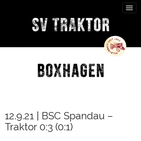
M
S
k
a
i
i
p
n
t
m
o
e
c
n
o
n
u
t
e
n
t
12.9.21 | BSC Spandau –
Traktor 0:3 (0:1)