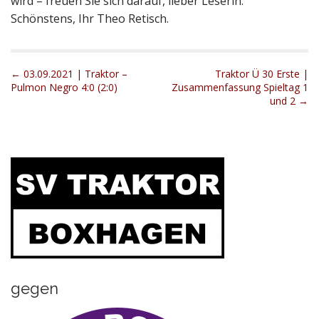
wird – freuen Sie sich darauf, lieber Leserin.
Schönstens, Ihr Theo Retisch.
P
← 03.09.2021 | Traktor –
Traktor Ü 30 Erste |
Pulmon Negro 4:0 (2:0)
Zusammenfassung Spieltag 1
o
und 2 →
s
t
n
a
v
i
g
a
t
i
gegen
o
n