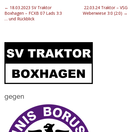
P
← 18.03.2023 SV Traktor
22.03.24 Traktor – VSG
Boxhagen – FCXB 07 Lads 3:3
Weberwiese 3:0 (2:0) →
o
… und Rückblick
s
t
n
a
v
i
g
a
t
i
gegen
o
n