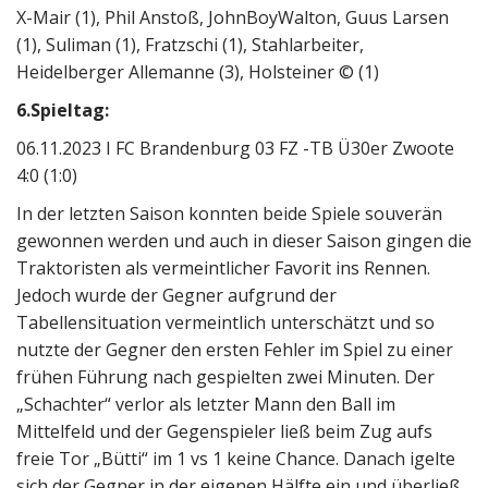
X-Mair (1), Phil Anstoß, JohnBoyWalton, Guus Larsen
(1), Suliman (1), Fratzschi (1), Stahlarbeiter,
Heidelberger Allemanne (3), Holsteiner © (1)
6.Spieltag:
06.11.2023 I FC Brandenburg 03 FZ -TB Ü30er Zwoote
4:0 (1:0)
In der letzten Saison konnten beide Spiele souverän
gewonnen werden und auch in dieser Saison gingen die
Traktoristen als vermeintlicher Favorit ins Rennen.
Jedoch wurde der Gegner aufgrund der
Tabellensituation vermeintlich unterschätzt und so
nutzte der Gegner den ersten Fehler im Spiel zu einer
frühen Führung nach gespielten zwei Minuten. Der
„Schachter“ verlor als letzter Mann den Ball im
Mittelfeld und der Gegenspieler ließ beim Zug aufs
freie Tor „Bütti“ im 1 vs 1 keine Chance. Danach igelte
sich der Gegner in der eigenen Hälfte ein und überließ