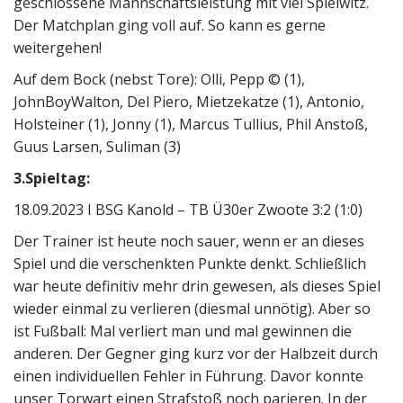
geschlossene Mannschaftsleistung mit viel Spielwitz.
Der Matchplan ging voll auf. So kann es gerne
weitergehen!
Auf dem Bock (nebst Tore): Olli, Pepp © (1),
JohnBoyWalton, Del Piero, Mietzekatze (1), Antonio,
Holsteiner (1), Jonny (1), Marcus Tullius, Phil Anstoß,
Guus Larsen, Suliman (3)
3.Spieltag:
18.09.2023 I BSG Kanold – TB Ü30er Zwoote 3:2 (1:0)
Der Trainer ist heute noch sauer, wenn er an dieses
Spiel und die verschenkten Punkte denkt. Schließlich
war heute definitiv mehr drin gewesen, als dieses Spiel
wieder einmal zu verlieren (diesmal unnötig). Aber so
ist Fußball: Mal verliert man und mal gewinnen die
anderen. Der Gegner ging kurz vor der Halbzeit durch
einen individuellen Fehler in Führung. Davor konnte
unser Torwart einen Strafstoß noch parieren. In der