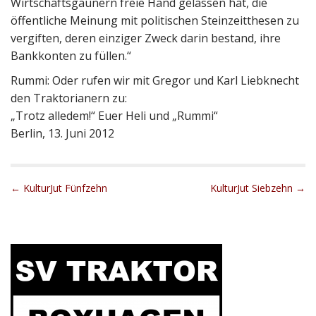
Wirtschaftsgaunern freie Hand gelassen hat, die
öffentliche Meinung mit politischen Steinzeitthesen zu
vergiften, deren einziger Zweck darin bestand, ihre
Bankkonten zu füllen.“
Rummi: Oder rufen wir mit Gregor und Karl Liebknecht
den Traktorianern zu:
„Trotz alledem!“ Euer Heli und „Rummi“
Berlin, 13. Juni 2012
P
← KulturJut Fünfzehn
KulturJut Siebzehn →
o
s
t
n
a
v