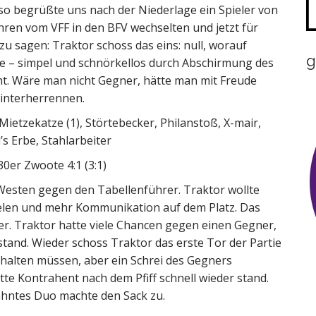
 so begrüßte uns nach der Niederlage ein Spieler von
ahren vom VFF in den BFV wechselten und jetzt für
 zu sagen: Traktor schoss das eins: null, worauf
g
lte – simpel und schnörkellos durch Abschirmung des
ht. Wäre man nicht Gegner, hätte man mit Freude
interherrennen.
Mietzekatze (1), Störtebecker, Philanstoß, X-mair,
s Erbe, Stahlarbeiter
0er Zwoote 4:1 (3:1)
 Westen gegen den Tabellenführer. Traktor wollte
ielen und mehr Kommunikation auf dem Platz. Das
er. Traktor hatte viele Chancen gegen einen Gegner,
stand. Wieder schoss Traktor das erste Tor der Partie
rhalten müssen, aber ein Schrei des Gegners
tte Kontrahent nach dem Pfiff schnell wieder stand.
ähntes Duo machte den Sack zu.