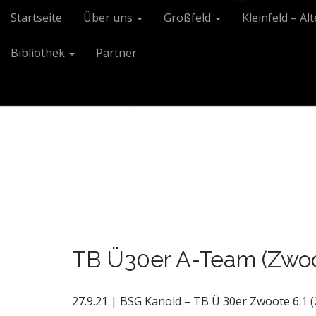
M
S
Startseite
Über uns
Großfeld
Kleinfeld – Al
k
a
i
i
Bibliothek
Partner
p
n
t
m
o
e
c
n
o
n
u
t
e
n
t
TB Ü30er A-Team (Zwoot
27.9.21 | BSG Kanold – TB Ü 30er Zwoote 6:1 (