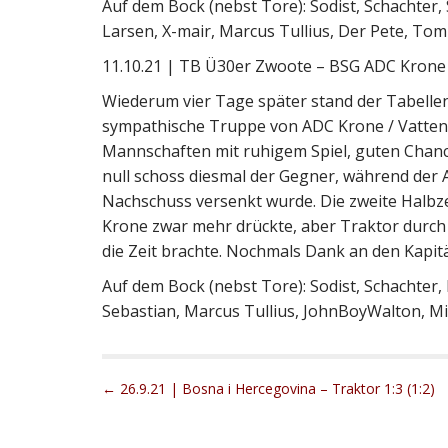
Auf dem Bock (nebst Tore): Sodist, Schachter
Larsen, X-mair, Marcus Tullius, Der Pete, Tom 
11.10.21 | TB Ü30er Zwoote – BSG ADC Krone / 
Wiederum vier Tage später stand der Tabellen
sympathische Truppe von ADC Krone / Vattenfa
Mannschaften mit ruhigem Spiel, guten Chance
null schoss diesmal der Gegner, während der 
Nachschuss versenkt wurde. Die zweite Halbzei
Krone zwar mehr drückte, aber Traktor durch
die Zeit brachte. Nochmals Dank an den Kapitä
Auf dem Bock (nebst Tore): Sodist, Schachter, 
Sebastian, Marcus Tullius, JohnBoyWalton, Mit
P
← 26.9.21 | Bosna i Hercegovina – Traktor 1:3 (1:2)
o
s