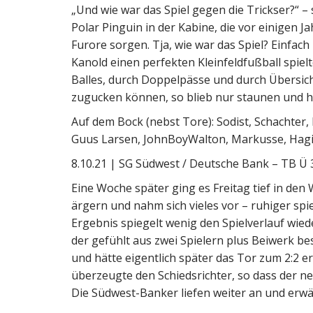
„Und wie war das Spiel gegen die Trickser?“ –
Polar Pinguin in der Kabine, die vor einigen J
Furore sorgen. Tja, wie war das Spiel? Einfach
Kanold einen perfekten Kleinfeldfußball spie
Balles, durch Doppelpässe und durch Übersic
zugucken können, so blieb nur staunen und h
Auf dem Bock (nebst Tore): Sodist, Schachter, 
Guus Larsen, JohnBoyWalton, Markusse, Hagi’
8.10.21 | SG Südwest / Deutsche Bank – TB Ü 3
Eine Woche später ging es Freitag tief in den
ärgern und nahm sich vieles vor – ruhiger sp
Ergebnis spiegelt wenig den Spielverlauf wied
der gefühlt aus zwei Spielern plus Beiwerk be
und hätte eigentlich später das Tor zum 2:2 e
überzeugte den Schiedsrichter, so dass der ne
Die Südwest-Banker liefen weiter an und erw