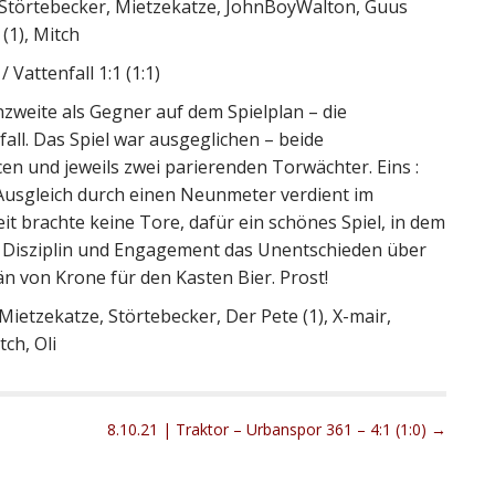
, Störtebecker, Mietzekatze, JohnBoyWalton, Guus
(1), Mitch
Vattenfall 1:1 (1:1)
zweite als Gegner auf dem Spielplan – die
ll. Das Spiel war ausgeglichen – beide
n und jeweils zwei parierenden Torwächter. Eins :
Ausgleich durch einen Neunmeter verdient im
t brachte keine Tore, dafür ein schönes Spiel, in dem
 Disziplin und Engagement das Unentschieden über
n von Krone für den Kasten Bier. Prost!
Mietzekatze, Störtebecker, Der Pete (1), X-mair,
ch, Oli
8.10.21 | Traktor – Urbanspor 361 – 4:1 (1:0) →