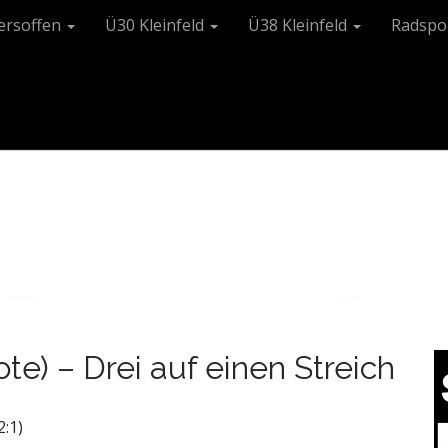
tersoffen
Ü30 Kleinfeld
Ü38 Kleinfeld
Radspo
e) – Drei auf einen Streich
2:1)