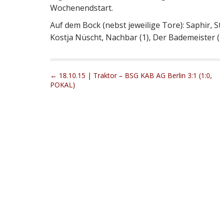
Wochenendstart.
Auf dem Bock (nebst jeweilige Tore): Saphir, S
Kostja Nüscht, Nachbar (1), Der Bademeister (2
P
← 18.10.15 | Traktor – BSG KAB AG Berlin 3:1 (1:0,
POKAL)
o
s
t
n
a
v
i
g
a
t
i