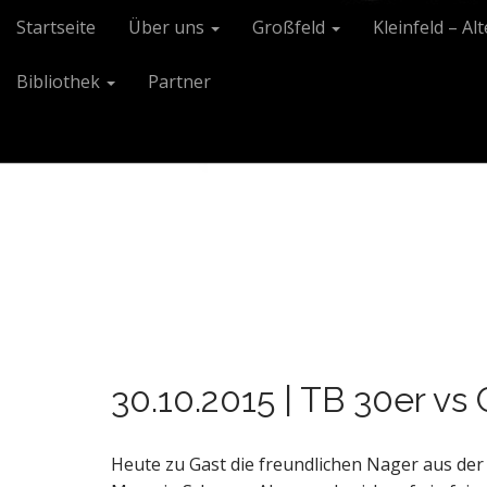
M
S
Startseite
Über uns
Großfeld
Kleinfeld – Al
k
a
i
i
Bibliothek
Partner
p
n
t
m
o
e
c
n
o
n
u
t
e
n
t
30.10.2015 | TB 30er vs
Heute zu Gast die freundlichen Nager aus der