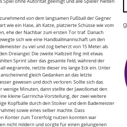
 Spiel ohne Autorität geeinigt und alle Spieler hielten
er zunehmend von dem langsamen Fußball der Gegner
g
rt wie ein Hase, äh Katze, platzierte Schüsse wie vom
ten, ehe der Nachbar zum ersten Tor traf. Danach
bewegte sich wie eine Handballmannschaft um den
meister zu viel und zog beherzt von 15 Meter ab.
 den Dreiangel. Die zweite Halbzeit fing mit etwas
hlten Sprint über das gesamte Feld, während der
ll wegrannte, netzte dieser ins lange Eck ein. Unter
anscheinend gleich Gedanken an das letzte
esser gewesen und doch verloren. Sollte sich das
r wenige Minuten, dann stellte der Jawollomat den
ne kleine Garrincha-Vorstellung, der zwei weitere
dige Kopfbälle durch den Stoiker und dem Bademeister
snahme) sowie eines selber machte. Dass
en Konter zum Torerfolg nutzen konnten war
sten nicht mildern und sorgte für einen gelungenen