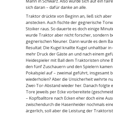
Mann in Schwarz. Also wurde sich auf ein faires
sich daran – dafür danke an alle.
Traktor drückte von Beginn an, ließ sich ab
anstecken. Auch fischte der gegnerische Torwa
Stoiker raus. So dauerte es doch einige Minu
wurde Traktor aber nicht forscher, sondern 
gegnerischen Neuner. Dann wurde es dem Bade
Resultat: Die Kugel knallte Kugel unhaltbar in
mehr Druck der Gäste an und nach einem gefü
Heidespieler mit Ball dem Traktoristen ohne Ba
den fünf Zuschauern und den Spielern kamen 
Pokalspiel auf – zweimal geführt, insgesamt b
wiederholen? Aber die Unsicherheit wehrte nu
Zwei-Tor-Abstand wieder her. Danach folgte ei
Tore jeweils per Ecke vorbereitete (geschmei
– Kopfballtore nach Ecken eher doch eine Au
zwischendurch die Hasenheider nochmals ein
ärgerlich, soll aber die Leistung der Traktori