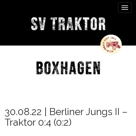
M
S
k
a
i
i
p
n
t
m
o
e
c
n
o
n
u
t
e
n
t
30.08.22 | Berliner Jungs II –
Traktor 0:4 (0:2)