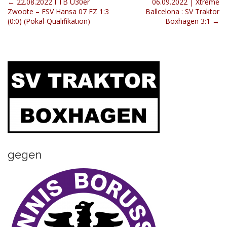
P
← 22.08.2022 I TB Ü30er
06.09.2022 | Xtreme
Zwoote – FSV Hansa 07 FZ 1:3
Ballcelona : SV Traktor
o
(0:0) (Pokal-Qualifikation)
Boxhagen 3:1 →
s
t
n
a
v
i
g
a
t
i
gegen
o
n