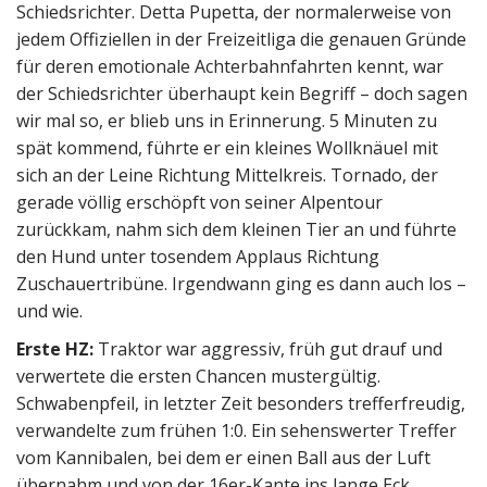
Schiedsrichter. Detta Pupetta, der normalerweise von
jedem Offiziellen in der Freizeitliga die genauen Gründe
für deren emotionale Achterbahnfahrten kennt, war
der Schiedsrichter überhaupt kein Begriff – doch sagen
wir mal so, er blieb uns in Erinnerung. 5 Minuten zu
spät kommend, führte er ein kleines Wollknäuel mit
sich an der Leine Richtung Mittelkreis. Tornado, der
gerade völlig erschöpft von seiner Alpentour
zurückkam, nahm sich dem kleinen Tier an und führte
den Hund unter tosendem Applaus Richtung
Zuschauertribüne. Irgendwann ging es dann auch los –
und wie.
Erste HZ:
Traktor war aggressiv, früh gut drauf und
verwertete die ersten Chancen mustergültig.
Schwabenpfeil, in letzter Zeit besonders trefferfreudig,
verwandelte zum frühen 1:0. Ein sehenswerter Treffer
vom Kannibalen, bei dem er einen Ball aus der Luft
übernahm und von der 16er-Kante ins lange Eck