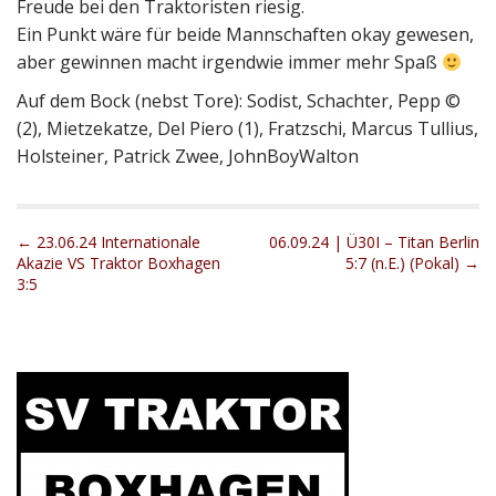
Freude bei den Traktoristen riesig.
Ein Punkt wäre für beide Mannschaften okay gewesen,
aber gewinnen macht irgendwie immer mehr Spaß
Auf dem Bock (nebst Tore): Sodist, Schachter, Pepp ©
(2), Mietzekatze, Del Piero (1), Fratzschi, Marcus Tullius,
Holsteiner, Patrick Zwee, JohnBoyWalton
P
← 23.06.24 Internationale
06.09.24 | Ü30I – Titan Berlin
Akazie VS Traktor Boxhagen
5:7 (n.E.) (Pokal) →
o
3:5
s
t
n
a
v
i
g