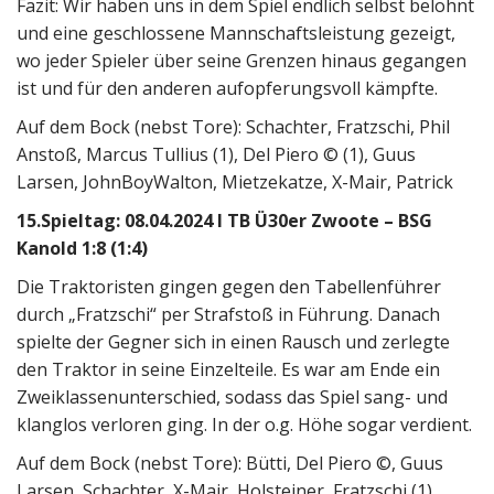
Fazit: Wir haben uns in dem Spiel endlich selbst belohnt
und eine geschlossene Mannschaftsleistung gezeigt,
wo jeder Spieler über seine Grenzen hinaus gegangen
ist und für den anderen aufopferungsvoll kämpfte.
Auf dem Bock (nebst Tore): Schachter, Fratzschi, Phil
Anstoß, Marcus Tullius (1), Del Piero © (1), Guus
Larsen, JohnBoyWalton, Mietzekatze, X-Mair, Patrick
15.Spieltag: 08.04.2024 I TB Ü30er Zwoote – BSG
Kanold 1:8 (1:4)
Die Traktoristen gingen gegen den Tabellenführer
durch „Fratzschi“ per Strafstoß in Führung. Danach
spielte der Gegner sich in einen Rausch und zerlegte
den Traktor in seine Einzelteile. Es war am Ende ein
Zweiklassenunterschied, sodass das Spiel sang- und
klanglos verloren ging. In der o.g. Höhe sogar verdient.
Auf dem Bock (nebst Tore): Bütti, Del Piero ©, Guus
Larsen, Schachter, X-Mair, Holsteiner, Fratzschi (1),