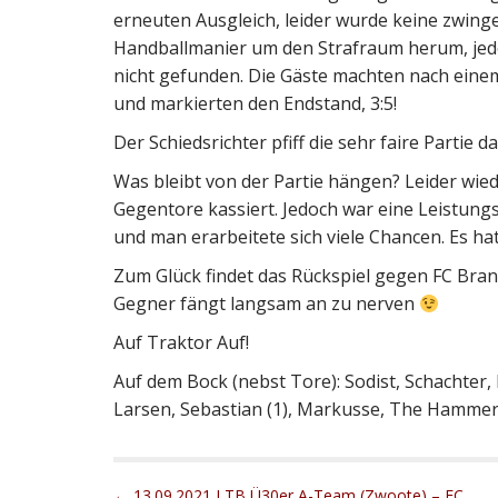
erneuten Ausgleich, leider wurde keine zwing
Handballmanier um den Strafraum herum, jed
nicht gefunden. Die Gäste machten nach einem 
und markierten den Endstand, 3:5!
Der Schiedsrichter pfiff die sehr faire Partie d
Was bleibt von der Partie hängen? Leider wie
Gegentore kassiert. Jedoch war eine Leistung
und man erarbeitete sich viele Chancen. Es ha
Zum Glück findet das Rückspiel gegen FC Bran
Gegner fängt langsam an zu nerven
Auf Traktor Auf!
Auf dem Bock (nebst Tore): Sodist, Schachter, 
Larsen, Sebastian (1), Markusse, The Hammer 
P
← 13.09.2021 I TB Ü30er A-Team (Zwoote) – FC