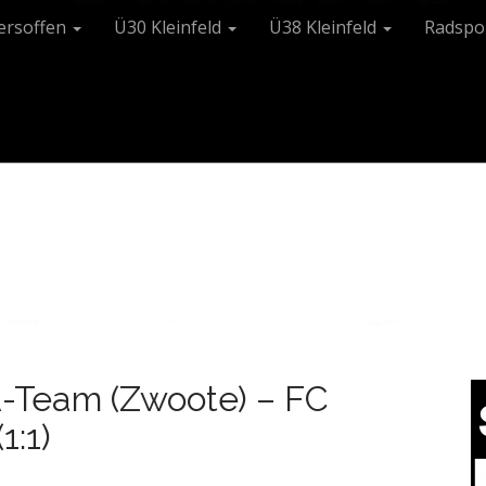
tersoffen
Ü30 Kleinfeld
Ü38 Kleinfeld
Radspo
A-Team (Zwoote) – FC
1:1)