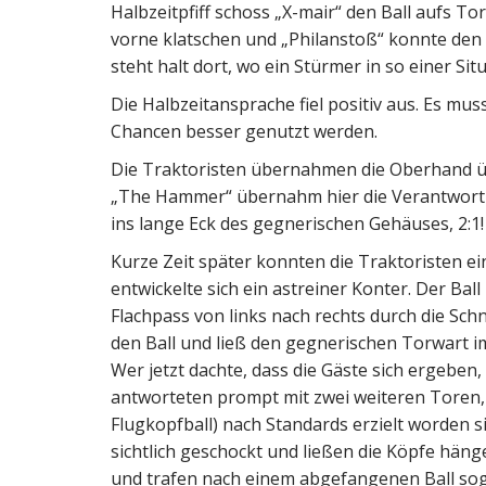
Halbzeitpfiff schoss „X-mair“ den Ball aufs To
vorne klatschen und „Philanstoß“ konnte den B
steht halt dort, wo ein Stürmer in so einer Si
Die Halbzeitansprache fiel positiv aus. Es mu
Chancen besser genutzt werden.
Die Traktoristen übernahmen die Oberhand üb
„The Hammer“ übernahm hier die Verantwortu
ins lange Eck des gegnerischen Gehäuses, 2:1!
Kurze Zeit später konnten die Traktoristen 
entwickelte sich ein astreiner Konter. Der Bal
Flachpass von links nach rechts durch die Schni
den Ball und ließ den gegnerischen Torwart im 
Wer jetzt dachte, dass die Gäste sich ergeben,
antworteten prompt mit zwei weiteren Toren,
Flugkopfball) nach Standards erzielt worden s
sichtlich geschockt und ließen die Köpfe häng
und trafen nach einem abgefangenen Ball sog