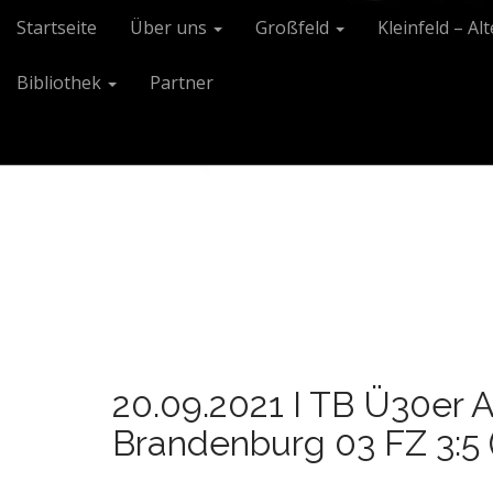
M
S
Startseite
Über uns
Großfeld
Kleinfeld – Al
k
a
i
i
Bibliothek
Partner
p
n
t
m
o
e
c
n
o
n
u
t
e
n
t
20.09.2021 I TB Ü30er 
Brandenburg 03 FZ 3:5 (