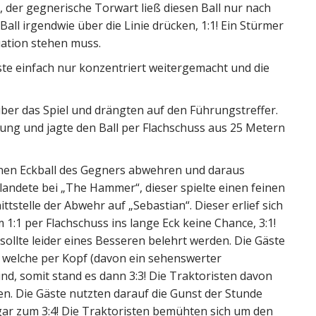
r, der gegnerische Torwart ließ diesen Ball nur nach
all irgendwie über die Linie drücken, 1:1! Ein Stürmer
tuation stehen muss.
sste einfach nur konzentriert weitergemacht und die
er das Spiel und drängten auf den Führungstreffer.
ng und jagte den Ball per Flachschuss aus 25 Metern
einen Eckball des Gegners abwehren und daraus
l landete bei „The Hammer“, dieser spielte einen feinen
ttstelle der Abwehr auf „Sebastian“. Dieser erlief sich
1:1 per Flachschuss ins lange Eck keine Chance, 3:1!
 sollte leider eines Besseren belehrt werden. Die Gäste
 welche per Kopf (davon ein sehenswerter
ind, somit stand es dann 3:3! Die Traktoristen davon
en. Die Gäste nutzten darauf die Gunst der Stunde
ar zum 3:4! Die Traktoristen bemühten sich um den