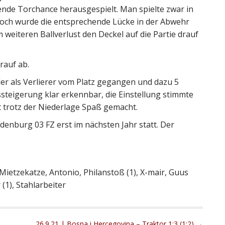
ende Torchance herausgespielt. Man spielte zwar in
och wurde die entsprechende Lücke in der Abwehr
weiteren Ballverlust den Deckel auf die Partie drauf
arauf ab.
der als Verlierer vom Platz gegangen und dazu 5
ssteigerung klar erkennbar, die Einstellung stimmte
t trotz der Niederlage Spaß gemacht.
denburg 03 FZ erst im nächsten Jahr statt. Der
Mietzekatze, Antonio, Philanstoß (1), X-mair, Guus
(1), Stahlarbeiter
26.9.21 | Bosna i Hercegovina – Traktor 1:3 (1:2) →