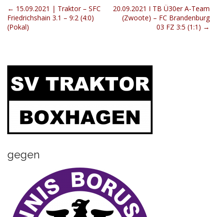
P
← 15.09.2021 | Traktor – SFC
20.09.2021 I TB Ü30er A-Team
Friedrichshain 3.1 – 9:2 (4:0)
(Zwoote) – FC Brandenburg
o
(Pokal)
03 FZ 3:5 (1:1) →
s
t
n
a
v
i
g
a
t
i
gegen
o
n