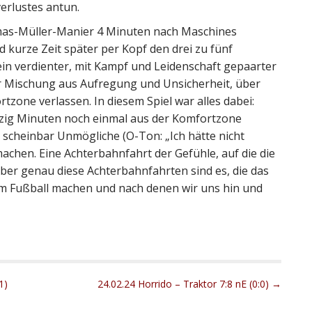
erlustes antun.
omas-Müller-Manier 4 Minuten nach Maschines
nd kurze Zeit später per Kopf den drei zu fünf
 ein verdienter, mit Kampf und Leidenschaft gepaarter
er Mischung aus Aufregung und Unsicherheit, über
zone verlassen. In diesem Spiel war alles dabei:
nzig Minuten noch einmal aus der Komfortzone
 scheinbar Unmögliche (O-Ton: „Ich hätte nicht
achen. Eine Achterbahnfahrt der Gefühle, auf die die
Aber genau diese Achterbahnfahrten sind es, die das
m Fußball machen und nach denen wir uns hin und
1)
24.02.24 Horrido – Traktor 7:8 nE (0:0) →