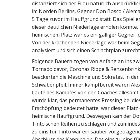
distanziert sich der Filou natürlich ausdrück
im Norden Berlins, Gegner Don Bosco / Aleman
5 Tage zuvor im Hauffgrund statt. Das Spiel e
dieser deutlichen Niederlage erholen konnte,
heimischem Platz war es ein galliger Gegner,
Von der krachenden Niederlage war beim Gegn
analysiert und sich einen Schlachtplan zurecht
Folgende Bauern zogen von Anfang an ins zwei
Tornado davor, Coronas Rippe & Rensenbrink a
beackerten die Maschine und Sokrates, in der
Schwabenpfeil. Immer kampfbereit waren Alexa
Laufe des Kampfes von den Coaches allesamt 
wurde klar, das permanentes Pressing bei die
Erschöpfung bedeutet hätte, war dieser Platz d
heimische Hauffgrund. Deswegen kam der Don i
Tinto’schen Reihen zu schlagen und zumindest
zu eins für Tinto war ein sauber vorgetragene
Abschluss des Kannibalen. Das eins zu eins f