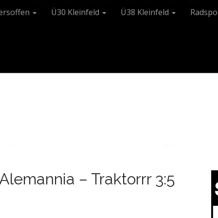
tersoffen
Ü30 Kleinfeld
Ü38 Kleinfeld
Radspo
lemannia – Traktorrr 3:5