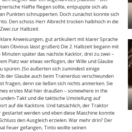
nerische Hälfte fliegen sollte, entpuppte sich als
r an Punkten schnupperten. Doch zunächst konnte sich
nto. Den schoss Herr Albrecht trocken halbhoch in die
Zwei zur Halbzeit.
klare Anweisungen, gut artikuliert mit klarer Sprache
ptain Obvious lässt grüßen) Die 2. Halbzeit begann mit
5 Minuten später das nächste Kacktor, drei zu zwei –
f dem Platz war etwas verflogen, der Wille und Glaube
zu spüren. (So äußerten sich zumindest einige
. Ob der Glaube auch beim Trainerduo verschwunden
t fragen, denn sie ließen sich nichts anmerken. Sie
ames erstes Mal hier draußen – somewhere in the
unden-Takt und die taktische Umstellung auf
rt auf die Kacktore. Und tatsächlich, der Traktor
r gestartet werden und eben diese Maschine konnte
Schluss den Ausgleich erzielen. War mehr drin? Der
al Feuer gefangen, Tinto wollte seinen