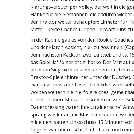
Klärungsversuch per Volley, der weit in die geg
Flanke für die Alemannen, die dadurch wiede
der Traktor weiter behaupten: Elfmeter für Ti
Mitte – keine Chance für den Torwart. Eins zu 
In der Kabine gab es von den Rookie-Coaches 
und der klaren Absicht, hier zu gewinnen. (Ca
dem nächsten Kacktor: zwei zu zwei, und ca. 1
das Spiel lief folgerichtig: Kacke. Der Mut au
an einen Sieg nicht in allen Reihen von Tinto 
Traktor-Spieler hinterher unter der Dusche)
war – das muss der Leser die beiden wohl selbs
wollten weiterhin ein erfolgreiches, gemeins
north – haben. Motivationsreden im Zehn-Sek
Dauerpressing waren ihre „trainerische“ Antwo
sprang wieder an, die Maschine konnte wiede
mit einem satten Linksschuss 15 Minuten vor 
Gegner war überrascht, Tinto hatte noch einm