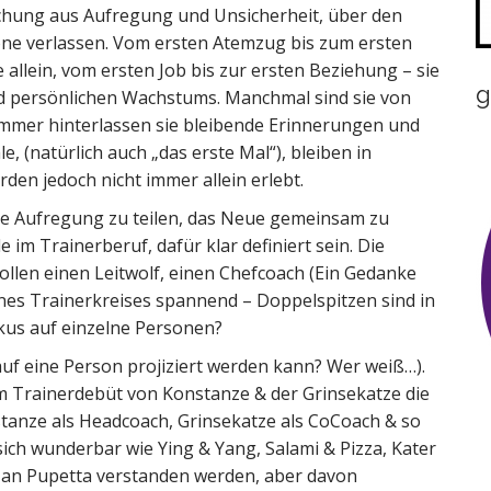
chung aus Aufregung und Unsicherheit, über den
ne verlassen. Vom ersten Atemzug bis zum ersten
 allein, vom ersten Job bis zur ersten Beziehung – sie
g
 persönlichen Wachstums. Manchmal sind sie von
mmer hinterlassen sie bleibende Erinnerungen und
, (natürlich auch „das erste Mal“), bleiben in
den jedoch nicht immer allein erlebt.
 die Aufregung zu teilen, das Neue gemeinsam zu
 im Trainerberuf, dafür klar definiert sein. Die
ollen einen Leitwolf, einen Chefcoach (Ein Gedanke
eines Trainerkreises spannend – Doppelspitzen sind in
Fokus auf einzelne Personen?
auf eine Person projiziert werden kann? Wer weiß…).
eim Trainerdebüt von Konstanze & der Grinsekatze die
stanze als Headcoach, Grinsekatze als CoCoach & so
n sich wunderbar wie Ying & Yang, Salami & Pizza, Kater
e an Pupetta verstanden werden, aber davon