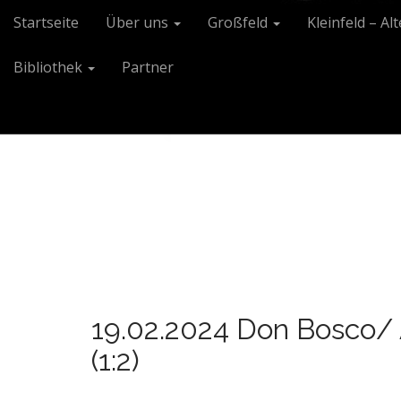
M
S
Startseite
Über uns
Großfeld
Kleinfeld – Al
k
a
i
i
Bibliothek
Partner
p
n
t
m
o
e
c
n
o
n
u
t
e
n
t
19.02.2024 Don Bosco/ A
(1:2)