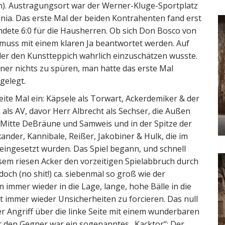
lich). Austragungsort war der Werner-Kluge-Sportplatz
ia. Das erste Mal der beiden Kontrahenten fand erst
ndete 6:0 für die Hausherren. Ob sich Don Bosco von
 muss mit einem klaren Ja beantwortet werden. Auf
 der den Kunstteppich wahrlich einzuschätzen wusste.
er nichts zu spüren, man hatte das erste Mal
gelegt.
te Mal ein: Käpsele als Torwart, Ackerdemiker & der
ls AV, davor Herr Albrecht als Sechser, die Außen
 Mitte DeBräune und Samweis und in der Spitze der
nder, Kannibale, Reißer, Jakobiner & Hulk, die im
eingesetzt wurden. Das Spiel begann, und schnell
sem riesen Acker den vorzeitigen Spielabbruch durch
och (no shit!) ca. siebenmal so groß wie der
mmer wieder in die Lage, lange, hohe Bälle in die
 immer wieder Unsicherheiten zu forcieren. Das null
r Angriff über die linke Seite mit einem wunderbaren
ür den Gegner war ein sogenanntes „Kacktor“: Der