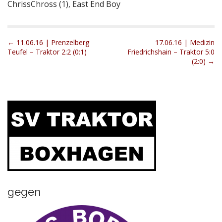
ChrissChross (1), East End Boy
P
← 11.06.16 | Prenzelberg
17.06.16 | Medizin
Teufel – Traktor 2:2 (0:1)
Friedrichshain – Traktor 5:0
o
(2:0) →
s
t
n
a
v
i
g
a
t
i
gegen
o
n