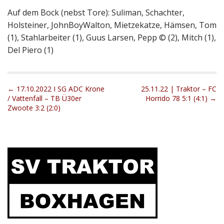
Auf dem Bock (nebst Tore): Suliman, Schachter,
Holsteiner, JohnBoyWalton, Mietzekatze, Hämsen, Tom
(1), Stahlarbeiter (1), Guus Larsen, Pepp © (2), Mitch (1),
Del Piero (1)
P
← 17.10.2022 I SG ADC Krone
25.11.22 | Traktor – FC
/ Vattenfall – TB Ü30er
Horrido 78 5:1 (4:1) →
o
Zwoote 3:2 (2:0)
s
t
n
a
v
i
g
a
t