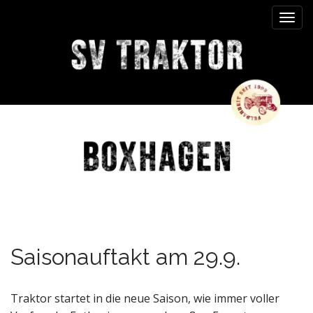
M
S
k
a
i
i
p
n
t
m
o
e
c
n
o
n
u
t
e
n
t
Saisonauftakt am 29.9.
Traktor startet in die neue Saison, wie immer voller