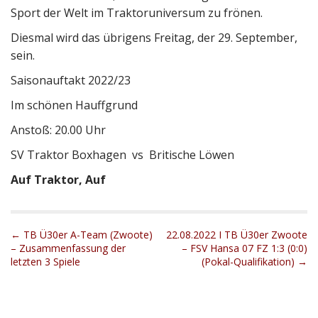
Sport der Welt im Traktoruniversum zu frönen.
Diesmal wird das übrigens Freitag, der 29. September,
sein.
Saisonauftakt 2022/23
Im schönen Hauffgrund
Anstoß: 20.00 Uhr
SV Traktor Boxhagen vs Britische Löwen
Auf Traktor, Auf
P
← TB Ü30er A-Team (Zwoote)
22.08.2022 I TB Ü30er Zwoote
– Zusammenfassung der
– FSV Hansa 07 FZ 1:3 (0:0)
o
letzten 3 Spiele
(Pokal-Qualifikation) →
s
t
n