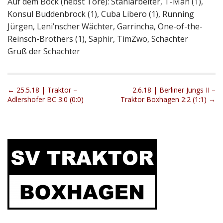
Auf dem Bock (nebst Tore): Stahlarbeiter, T-Man (1),
Konsul Buddenbrock (1), Cuba Libero (1), Running
Jürgen, Leni’nscher Wächter, Garrincha, One-of-the-
Reinsch-Brothers (1), Saphir, TimZwo, Schachter
Gruß der Schachter
P
← 25.5.18 | Traktor –
2.6.18 | Berliner Jungs II –
Adlershofer BC 3:0 (0:0)
Traktor Boxhagen 2:2 (1:1) →
o
s
t
n
a
v
i
g
a
t