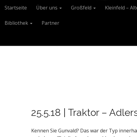
M
S
Startseite
Über uns
Großfeld
Kleinfeld – Al
k
a
i
i
Bibliothek
Partner
p
n
t
m
o
e
c
n
o
n
u
t
e
n
t
25.5.18 | Traktor – Adler
Kennen Sie Gunvald? Das war der Typ innerha