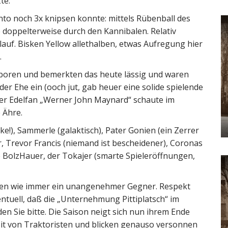
te.
nto noch 3x knipsen konnte: mittels Rübenball des
doppelterweise durch den Kannibalen. Relativ
lauf. Bisken Yellow allethalben, etwas Aufregung hier
.
eboren und bemerkten das heute lässig und waren
 der Ehe ein (ooch jut, gab heuer eine solide spielende
ner Edelfan „Werner John Maynard“ schaute im
 Ähre.
e!), Sammerle (galaktisch), Pater Gonien (ein Zerrer
, Trevor Francis (niemand ist bescheidener), Coronas
ge BolzHauer, der Tokajer (smarte Spieleröffnungen,
aren wie immer ein unangenehmer Gegner. Respekt
tuell, daß die „Unternehmung Pittiplatsch“ im
n Sie bitte. Die Saison neigt sich nun ihrem Ende
eit von Traktoristen und blicken genauso versonnen