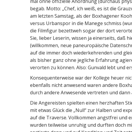
mal ohne offizielle Anordnung (durchaus physi
begab. Motto: „Chef, ich weiß, es ist die Gra
am letzten Samstag, als der Boxhagener Kooh
versus Urbanspor in die Manege schmiss (wurde
die Filmfigur bezettweh sogar der dort verorte
Sie, lieber Leserin, wissen ja einerseits, daß h
(willkommen, neue paneuropäische Datenschm
auf die immer doch wiederkehrenden und glei
als bisher ganz ohne jegliche Erfahrung agie
verorten zu können. Also: Gunvald lebt und ers
Konsequenterweise war der Kollege heuer nic
ebenfalls nicht anwesend waren andere Boxhag
durch andere Anwesende vertreten und dann 
Die Angereisten spielten einen herzhaften St
mit etwas Glück die „Null“ zur Halben und exp
auf die Traverse. Vollkommen angstfrei und 
wurden teilweise unruhig und durften doch mi