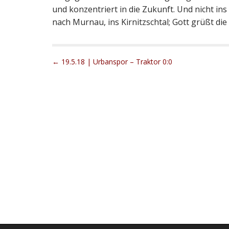
und konzentriert in die Zukunft. Und nicht i
nach Murnau, ins Kirnitzschtal; Gott grüßt die
P
← 19.5.18 | Urbanspor – Traktor 0:0
o
s
t
n
a
v
i
g
a
t
i
o