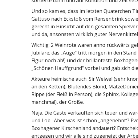
sortierte dann und auf Kondition und Zeit setz
Und so kam es, dass im letzten Quaterchen Ti
Gattuso nach Eckstoß vom Rensenbrink sowie 
gerecht in Hinsicht auf den gesamten Spielver
und da, ansonsten wirklich guter Nervenkitzel
Wichtig: 2 Weinrote waren anno rückwärts g
Jubilare; das „Auge“ tritt morgen in den Stand
Figur noch ab!) und der brillanteste Boxhage
„Schönen Hauffgrund“ vorbei und gab sich die
Akteure heimische auch: Sir Weiwel (sehr knork
an den Ketten), Blutendes Blond, MatzeDonier
Rippe (der Fleiß in Person), die Sphinx, Kolle
manchmal), der Große.
Naja. Die Gäste verkauften sich teuer und w
und Lob. Aber was ist schon „angenehm“? Even
Boxhagener Kirschenland andauert? Entscheide
entgegen und wir alle sind zugeneigt der Arb