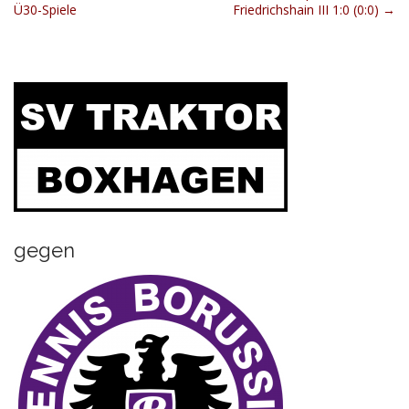
Ü30-Spiele
Friedrichshain III 1:0 (0:0) →
o
s
t
n
a
v
i
g
a
t
gegen
i
o
n