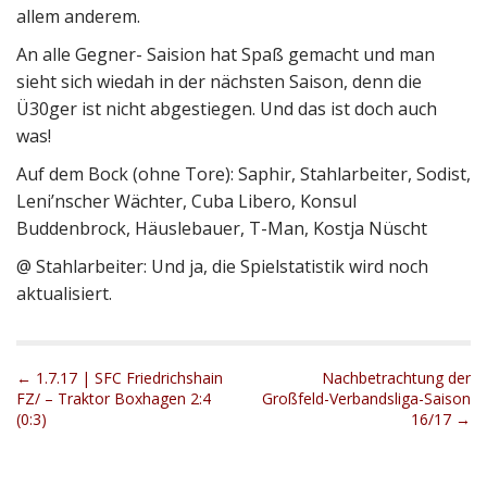
allem anderem.
An alle Gegner- Saision hat Spaß gemacht und man
sieht sich wiedah in der nächsten Saison, denn die
Ü30ger ist nicht abgestiegen. Und das ist doch auch
was!
Auf dem Bock (ohne Tore): Saphir, Stahlarbeiter, Sodist,
Leni’nscher Wächter, Cuba Libero, Konsul
Buddenbrock, Häuslebauer, T-Man, Kostja Nüscht
@ Stahlarbeiter: Und ja, die Spielstatistik wird noch
aktualisiert.
P
← 1.7.17 | SFC Friedrichshain
Nachbetrachtung der
FZ/ – Traktor Boxhagen 2:4
Großfeld-Verbandsliga-Saison
o
(0:3)
16/17 →
s
t