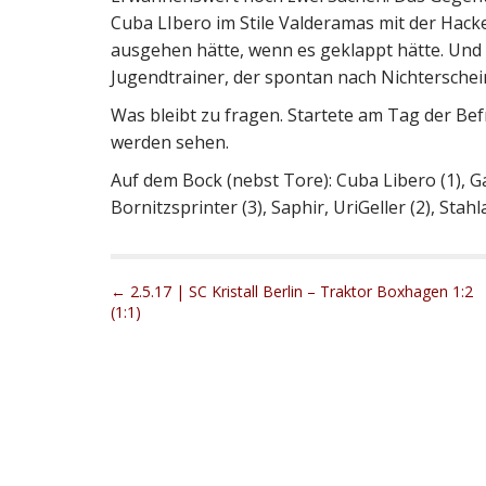
Cuba LIbero im Stile Valderamas mit der Hack
ausgehen hätte, wenn es geklappt hätte. Und
Jugendtrainer, der spontan nach Nichterschein
Was bleibt zu fragen. Startete am Tag der Be
werden sehen.
Auf dem Bock (nebst Tore): Cuba Libero (1), Ga
Bornitzsprinter (3), Saphir, UriGeller (2), Stahl
P
← 2.5.17 | SC Kristall Berlin – Traktor Boxhagen 1:2
(1:1)
o
s
t
n
a
v