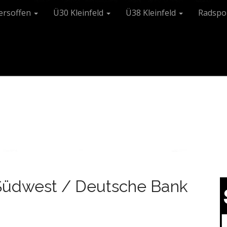
tersoffen
Ü30 Kleinfeld
Ü38 Kleinfeld
Radspo
 Südwest / Deutsche Bank