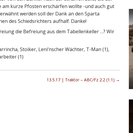
e am kurze Pfosten erschärfen wollte -und auch gut
 erwähnt werden soll der Dank an den Sparta
en des Schiedsrichters aufhalf. Danke!
freiung die Befreiung aus dem Tabellenkeller …? Wir
rrincha, Stoiker, Leni’nscher Wächter, T-Man (1),
arbeiter (1)
13.5.17 | Traktor – ABC/Fz 2:2 (1:1) →