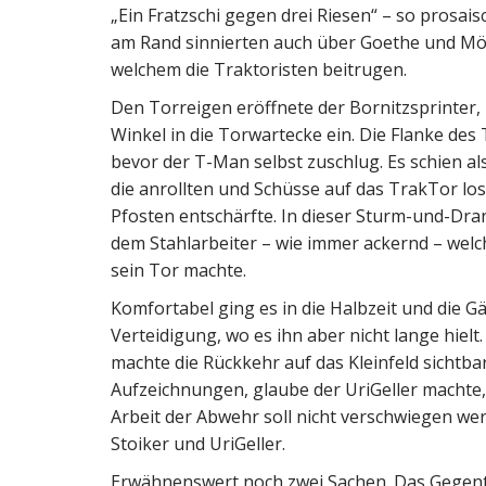
„Ein Fratzschi gegen drei Riesen“ – so prosaisc
am Rand sinnierten auch über Goethe und Mör
welchem die Traktoristen beitrugen.
Den Torreigen eröffnete der Bornitzsprinter,
Winkel in die Torwartecke ein. Die Flanke des
bevor der T-Man selbst zuschlug. Es schien al
die anrollten und Schüsse auf das TrakTor los
Pfosten entschärfte. In dieser Sturm-und-Dran
dem Stahlarbeiter – wie immer ackernd – welc
sein Tor machte.
Komfortabel ging es in die Halbzeit und die Gäs
Verteidigung, wo es ihn aber nicht lange hielt
machte die Rückkehr auf das Kleinfeld sichtbar
Aufzeichnungen, glaube der UriGeller machte, 
Arbeit der Abwehr soll nicht verschwiegen we
Stoiker und UriGeller.
Erwähnenswert noch zwei Sachen. Das Gegento