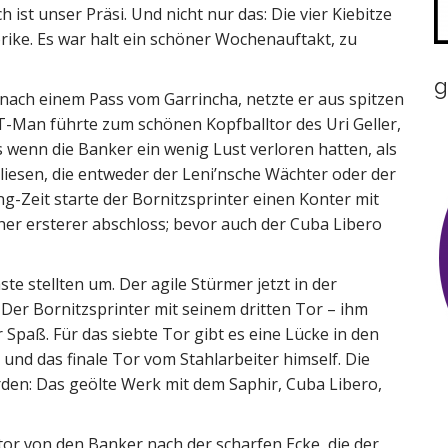
h ist unser Präsi. Und nicht nur das: Die vier Kiebitze
ike. Es war halt ein schöner Wochenauftakt, zu
g
 nach einem Pass vom Garrincha, netzte er aus spitzen
 T-Man führte zum schönen Kopfballtor des Uri Geller,
s wenn die Banker ein wenig Lust verloren hatten, als
liesen, die entweder der Leni’nsche Wächter oder der
g-Zeit starte der Bornitzsprinter einen Konter mit
her ersterer abschloss; bevor auch der Cuba Libero
te stellten um. Der agile Stürmer jetzt in der
. Der Bornitzsprinter mit seinem dritten Tor – ihm
 Spaß. Für das siebte Tor gibt es eine Lücke in den
und das finale Tor vom Stahlarbeiter himself. Die
rden: Das geölte Werk mit dem Saphir, Cuba Libero,
r von den Banker nach der scharfen Ecke, die der