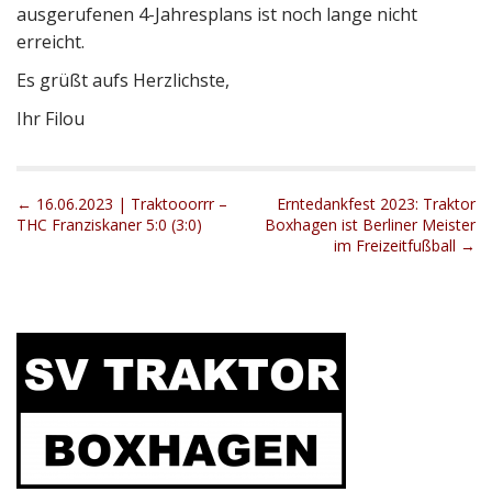
ausgerufenen 4-Jahresplans ist noch lange nicht
erreicht.
Es grüßt aufs Herzlichste,
Ihr Filou
P
← 16.06.2023 | Traktooorrr –
Erntedankfest 2023: Traktor
THC Franziskaner 5:0 (3:0)
Boxhagen ist Berliner Meister
o
im Freizeitfußball →
s
t
n
a
v
i
g
a
t