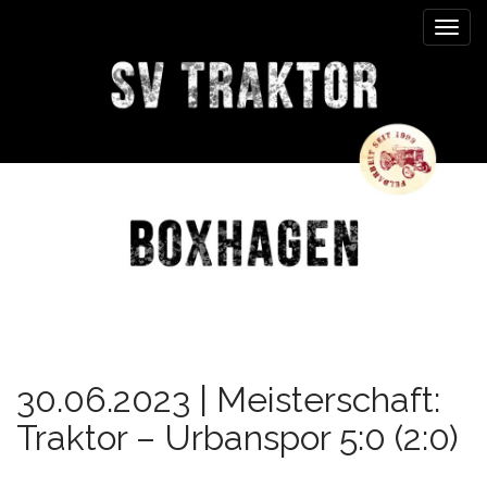
M
S
k
a
i
i
p
n
t
m
o
e
c
n
o
n
u
t
e
n
t
30.06.2023 | Meisterschaft:
Traktor – Urbanspor 5:0 (2:0)