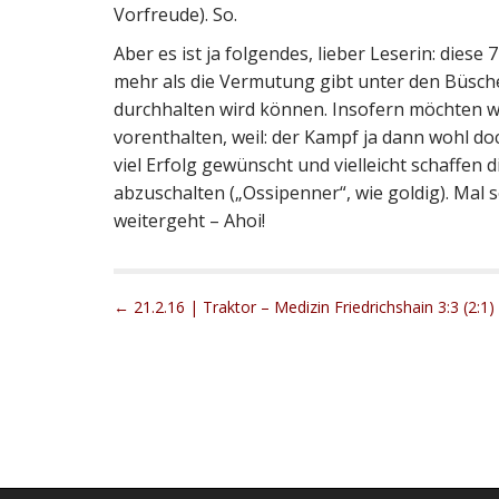
Vorfreude). So.
Aber es ist ja folgendes, lieber Leserin: diese 
mehr als die Vermutung gibt unter den Büsche
durchhalten wird können. Insofern möchten wi
vorenthalten, weil: der Kampf ja dann wohl doc
viel Erfolg gewünscht und vielleicht schaffen 
abzuschalten („Ossipenner“, wie goldig). Mal 
weitergeht – Ahoi!
P
← 21.2.16 | Traktor – Medizin Friedrichshain 3:3 (2:1)
o
s
t
n
a
v