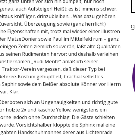
tzt ganz unten vor sich hin dümpelt, nur noch
enau, auch Aufsteiger! Heißt: es ist immens schwer,
taus kniffliger, drinzubleiben… Was dazu gehören
uversicht, Überzeugung sowie (ganz herrlich!:)
g
e Eigenschaften mit, trotz mal wieder einer illustren
der MatzeDonier sowie Paul im Mittelfeld rum – ganz
einigen Zeiten ziemlich souverän, läßt alte Qualitäten
aus seinen Rudimenten hervor; und deshalb verleihen
 Künstlernamen „Rudi Mente“ anläßlich seiner
 Traktor-Verein vergessen, daß dieser Typ bei
Referee-Kostüm gehüpft ist; brachial selbstlos…
 Saphir sowie dem Beißer absolute Könner vor Herrn
ar. Klar.
überboten sich an Ungenauigkeiten und richtig gute
r holzte 2x und kaschte Yellow; wenigstens ein
 vorne jedoch ohne Durchschlag. Die Gäste schielten
ürde. Vorsichtshalber kloppte die Sphinx mal eine
 begabten Handschuhmannes derer aus Lichtenrade