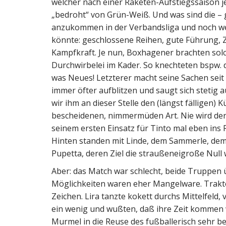
welcher nach einer Raketen-Aufstiegssaison je
„bedroht“ von Grün-Weiß. Und was sind die – g
anzukommen in der Verbandsliga und noch wei
könnte: geschlossene Reihen, gute Führung, Z
Kampfkraft. Je nun, Boxhagener brachten solch
Durchwirbelei im Kader. So knechteten bspw. 
was Neues! Letzterer macht seine Sachen seit 
immer öfter aufblitzen und saugt sich stetig 
wir ihm an dieser Stelle den (längst fälligen)
bescheidenen, nimmermüden Art. Nie wird der
seinem ersten Einsatz für Tinto mal eben ins 
Hinten standen mit Linde, dem Sammerle, dem
Pupetta, deren Ziel die straußeneigroße Null w
Aber: das Match war schlecht, beide Truppen 
Möglichkeiten waren eher Mangelware. Trakto
Zeichen. Lira tanzte kokett durchs Mittelfeld,
ein wenig und wußten, daß ihre Zeit kommen w
Murmel in die Reuse des fußballerisch sehr