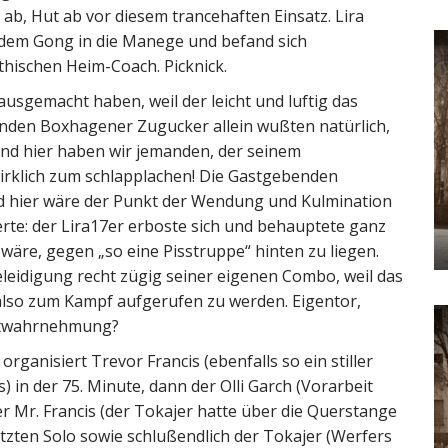
s ab, Hut ab vor diesem trancehaften Einsatz. Lira
r dem Gong in die Manege und befand sich
hischen Heim-Coach. Picknick.
sgemacht haben, weil der leicht und luftig das
enden Boxhagener Zugucker allein wußten natürlich,
 und hier haben wir jemanden, der seinem
irklich zum schlapplachen! Die Gastgebenden
d hier wäre der Punkt der Wendung und Kulmination
erte: der Lira17er erboste sich und behauptete ganz
wäre, gegen „so eine Pisstruppe“ hinten zu liegen.
beleidigung recht zügig seiner eigenen Combo, weil das
also zum Kampf aufgerufen zu werden. Eigentor,
bstwahrnehmung?
organisiert Trevor Francis (ebenfalls so ein stiller
 in der 75. Minute, dann der Olli Garch (Vorarbeit
er Mr. Francis (der Tokajer hatte über die Querstange
tzten Solo sowie schlußendlich der Tokajer (Werfers