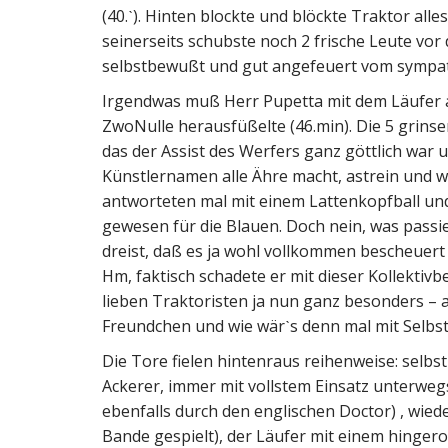
(40.ˋ). Hinten blockte und blöckte Traktor alle
seinerseits schubste noch 2 frische Leute vo
selbstbewußt und gut angefeuert vom sympat
Irgendwas muß Herr Pupetta mit dem Läufer au
ZwoNulle herausfüßelte (46.min). Die 5 grins
das der Assist des Werfers ganz göttlich war
Künstlernamen alle Ähre macht, astrein und w
antworteten mal mit einem Lattenkopfball un
gewesen für die Blauen. Doch nein, was passi
dreist, daß es ja wohl vollkommen bescheuert 
Hm, faktisch schadete er mit dieser Kollektiv
lieben Traktoristen ja nun ganz besonders – 
Freundchen und wie wärˋs denn mal mit Sel
Die Tore fielen hintenraus reihenweise: selbst 
Ackerer, immer mit vollstem Einsatz unterwegs)
ebenfalls durch den englischen Doctor) , wied
Bande gespielt), der Läufer mit einem hingero