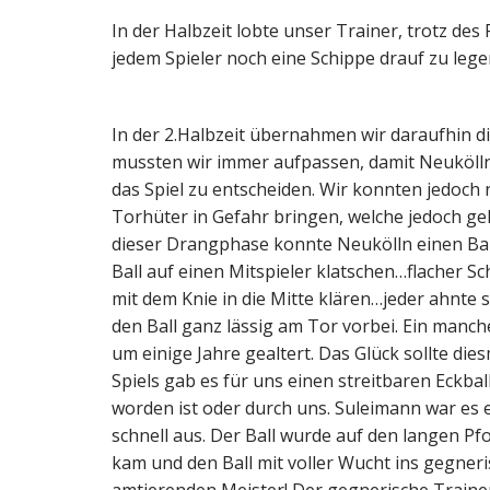
In der Halbzeit lobte unser Trainer, trotz de
jedem Spieler noch eine Schippe drauf zu legen
In der 2.Halbzeit übernahmen wir daraufhin d
mussten wir immer aufpassen, damit Neukölln
das Spiel zu entscheiden. Wir konnten jedoc
Torhüter in Gefahr bringen, welche jedoch g
dieser Drangphase konnte Neukölln einen Ball
Ball auf einen Mitspieler klatschen…flacher
mit dem Knie in die Mitte klären…jeder ahnt
den Ball ganz lässig am Tor vorbei. Ein manc
um einige Jahre gealtert. Das Glück sollte dies
Spiels gab es für uns einen streitbaren Eckba
worden ist oder durch uns. Suleimann war es e
schnell aus. Der Ball wurde auf den langen Pf
kam und den Ball mit voller Wucht ins gegner