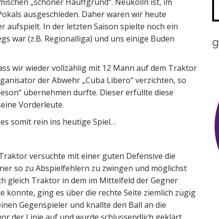
ischen „schöner Hauffgrund“. Neukölln ist, im
 Pokals ausgeschieden. Daher waren wir heute
aufspielt. In der letzten Saison spielte noch ein
gs war (z.B. Regionalliga) und uns einige Buden
g
ass wir wieder vollzählig mit 12 Mann auf dem Traktor
ganisator der Abwehr „Cuba Libero“ verzichten, so
eson“ übernehmen durfte. Dieser erfüllte diese
seine Vorderleute.
s somit rein ins heutige Spiel…
Traktor versuchte mit einer guten Defensive die
er so zu Abspielfehlern zu zwingen und möglichst
h gleich Traktor in dem im Mittelfeld der Gegner
e konnte, ging es über die rechte Seite ziemlich zügig
inen Gegenspieler und knallte den Ball an die
or der Linie auf und wurde schlussendlich geklärt.