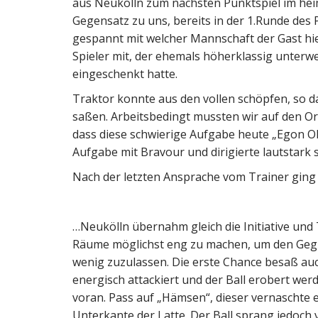
aus Neukölln zum nächsten Punktspiel im heim
Gegensatz zu uns, bereits in der 1.Runde des
gespannt mit welcher Mannschaft der Gast hier 
Spieler mit, der ehemals höherklassig unterwe
eingeschenkt hatte.
Traktor konnte aus den vollen schöpfen, so d
saßen. Arbeitsbedingt mussten wir auf den Or
dass diese schwierige Aufgabe heute „Egon Ol
Aufgabe mit Bravour und dirigierte lautstark 
Nach der letzten Ansprache vom Trainer ging e
…Neukölln übernahm gleich die Initiative und 
Räume möglichst eng zu machen, um den Gegn
wenig zuzulassen. Die erste Chance besaß auc
energisch attackiert und der Ball erobert werd
voran. Pass auf „Hämsen“, dieser vernaschte e
Unterkante der Latte. Der Ball sprang jedoch v