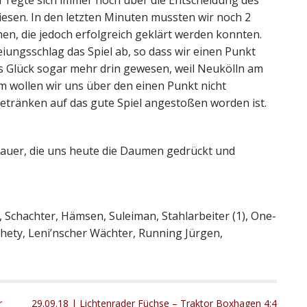
r regte sich immer noch über die Entscheidung des
iesen. In den letzten Minuten mussten wir noch 2
en, die jedoch erfolgreich geklärt werden konnten.
eiungsschlag das Spiel ab, so dass wir einen Punkt
 Glück sogar mehr drin gewesen, weil Neukölln am
m wollen wir uns über den einen Punkt nicht
etränken auf das gute Spiel angestoßen worden ist.
hauer, die uns heute die Daumen gedrückt und
, Schachter, Hämsen, Suleiman, Stahlarbeiter (1), One-
thety, Leni’nscher Wächter, Running Jürgen,
r
29.09.18 | Lichtenrader Füchse – Traktor Boxhagen 4:4