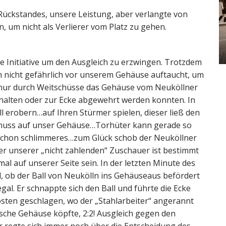
s Rückstandes, unsere Leistung, aber verlangte von
, um nicht als Verlierer vom Platz zu gehen.
ie Initiative um den Ausgleich zu erzwingen. Trotzdem
 nicht gefährlich vor unserem Gehäuse auftaucht, um
h nur durch Weitschüsse das Gehäuse vom Neuköllner
ehalten oder zur Ecke abgewehrt werden konnten. In
 erobern…auf Ihren Stürmer spielen, dieser ließ den
 Schuss auf unser Gehäuse…Torhüter kann gerade so
e schon schlimmeres…zum Glück schob der Neuköllner
her unserer „nicht zahlenden“ Zuschauer ist bestimmt
mal auf unserer Seite sein. In der letzten Minute des
ll, ob der Ball von Neukölln ins Gehäuseaus befördert
gal. Er schnappte sich den Ball und führte die Ecke
osten geschlagen, wo der „Stahlarbeiter“ angerannt
ische Gehäuse köpfte, 2:2! Ausgleich gegen den