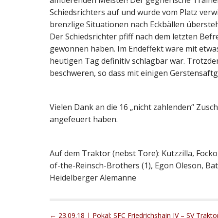
amtierenden Meister! Der gegnerische Traine
Schiedsrichters auf und wurde vom Platz verw
brenzlige Situationen nach Eckbällen übersteh
Der Schiedsrichter pfiff nach dem letzten Befr
gewonnen haben. Im Endeffekt wäre mit etwas
heutigen Tag definitiv schlagbar war. Trotzde
beschweren, so dass mit einigen Gerstensaftg
Vielen Dank an die 16 „nicht zahlenden“ Zusc
angefeuert haben.
Auf dem Traktor (nebst Tore): Kutzzilla, Focko
of-the-Reinsch-Brothers (1), Egon Oleson, Ba
Heidelberger Alemanne
P
← 23.09.18 | Pokal: SFC Friedrichshain IV – SV Trakto