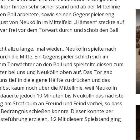
ktor hinten sehr sicher stand und ab der Mittellinie
n Ball arbeitete, sowie seinen Gegenspieler eng
rlust von Neukölln im Mittelfeld. „Hämsen“ steckte auf
war frei vor dem Torwart durch und schob den Ball
cht allzu lange…mal wieder…Neukölln spielte nach
ch die Mitte. Ein Gegenspieler schlich sich im
m Torwächter an den Ball und spielzelte diesen zum
hter bei uns und Neukölln oben auf. Das Tor gab
s tief in die eigene Hälfte zu drücken und das
bst kaum noch über die Mittellinie, weil Neukölln
Es dauerte jedoch 10 Minuten bis Neukölln das nächste
 ging am Strafraum an Freund und Feind vorbei, so dass
e Bedrängnis schießen konnte. Dieser konnte per
steführung erzielen, 1:2 Mit diesem Spielstand ging