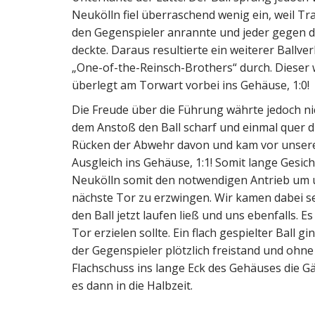
Neukölln fiel überraschend wenig ein, weil Tra
den Gegenspieler anrannte und jeder gegen de
deckte. Daraus resultierte ein weiterer Ballve
„One-of-the-Reinsch-Brothers“ durch. Dieser 
überlegt am Torwart vorbei ins Gehäuse, 1:0!
Die Freude über die Führung währte jedoch ni
dem Anstoß den Ball scharf und einmal quer dur
Rücken der Abwehr davon und kam vor unsere
Ausgleich ins Gehäuse, 1:1! Somit lange Gesic
Neukölln somit den notwendigen Antrieb um un
nächste Tor zu erzwingen. Wir kamen dabei sel
den Ball jetzt laufen ließ und uns ebenfalls. 
Tor erzielen sollte. Ein flach gespielter Ball
der Gegenspieler plötzlich freistand und ohn
Flachschuss ins lange Eck des Gehäuses die Gä
es dann in die Halbzeit.