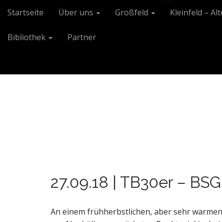
M
S
Startseite
Über uns
Großfeld
Kleinfeld – Al
k
a
i
i
Bibliothek
Partner
p
n
t
m
o
e
c
n
o
n
u
t
e
n
t
27.09.18 | TB30er – BSG 
An einem frühherbstlichen, aber sehr warme