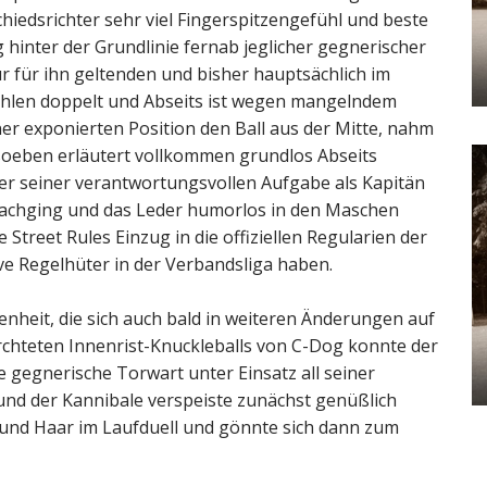
hiedsrichter sehr viel Fingerspitzengefühl und beste
ig hinter der Grundlinie fernab jeglicher gegnerischer
r für ihn geltenden und bisher hauptsächlich im
zählen doppelt und Abseits ist wegen mangelndem
einer exponierten Position den Ball aus der Mitte, nahm
 soeben erläutert vollkommen grundlos Abseits
r seiner verantwortungsvollen Aufgabe als Kapitän
nachging und das Leder humorlos in den Maschen
ie Street Rules Einzug in die offiziellen Regularien der
ive Regelhüter in der Verbandsliga haben.
enheit, die sich auch bald in weiteren Änderungen auf
ürchteten Innenrist-Knuckleballs von C-Dog konnte der
e gegnerische Torwart unter Einsatz all seiner
und der Kannibale verspeiste zunächst genüßlich
 und Haar im Laufduell und gönnte sich dann zum