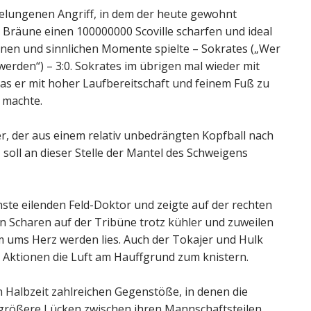
elungenen Angriff, in dem der heute gewohnt
Bräune einen 100000000 Scoville scharfen und ideal
nen und sinnlichen Momente spielte – Sokrates („Wer
werden“) – 3:0. Sokrates im übrigen mal wieder mit
as er mit hoher Laufbereitschaft und feinem Fuß zu
 machte.
, der aus einem relativ unbedrängten Kopfball nach
 soll an dieser Stelle der Mantel des Schweigens
ste eilenden Feld-Doktor und zeigte auf der rechten
en Scharen auf der Tribüne trotz kühler und zuweilen
 ums Herz werden lies. Auch der Tokajer und Hulk
n Aktionen die Luft am Hauffgrund zum knistern.
en Halbzeit zahlreichen Gegenstöße, in denen die
ößere Lücken zwischen ihren Mannschaftsteilen