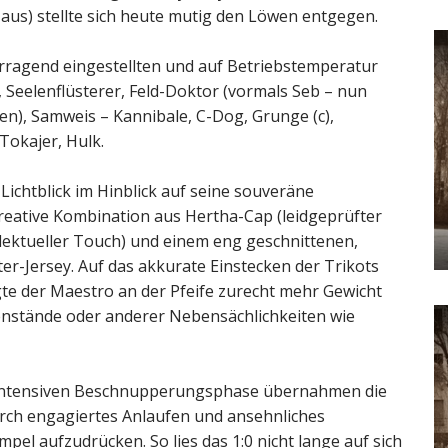
aus) stellte sich heute mutig den Löwen entgegen.
rragend eingestellten und auf Betriebstemperatur
 Seelenflüsterer, Feld-Doktor (vormals Seb – nun
uen), Samweis – Kannibale, C-Dog, Grunge (c),
Tokajer, Hulk.
Lichtblick im Hinblick auf seine souveräne
kreative Kombination aus Hertha-Cap (leidgeprüfter
llektueller Touch) und einem eng geschnittenen,
ter-Jersey. Auf das akkurate Einstecken der Trikots
gte der Maestro an der Pfeife zurecht mehr Gewicht
genstände oder anderer Nebensächlichkeiten wie
 intensiven Beschnupperungsphase übernahmen die
rch engagiertes Anlaufen und ansehnliches
pel aufzudrücken. So lies das 1:0 nicht lange auf sich