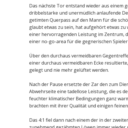
Das nächste Tor entstand wieder aus einem g
dribbelstarke und unermüdlich anlaufende De 
getimten Querpass auf den Mann für die schö
glaubt etwas zu sein, hat aufgehört etwas zu 
einer hervorragenden Leistung im Zentrum, d
einer no-go-area für die gegnerischen Spieler
Über den durchaus vermeidbaren Gegentreffer
einer durchaus vermeidbaren Ecke resultierte,
gelegt und nie mehr gelüftet werden.
Nach der Pause ersetzte der Zar den zum Dien
Abwehrseite eine tadellose Leistung, die es d
feuchter klimatischer Bedingungen ganz warm
brachten mit ihrer Qualität und einigen feine
Das 4:1 fiel dann nach einem der in der zweit
zunehmend gezähmten Löwen immer wieder gr