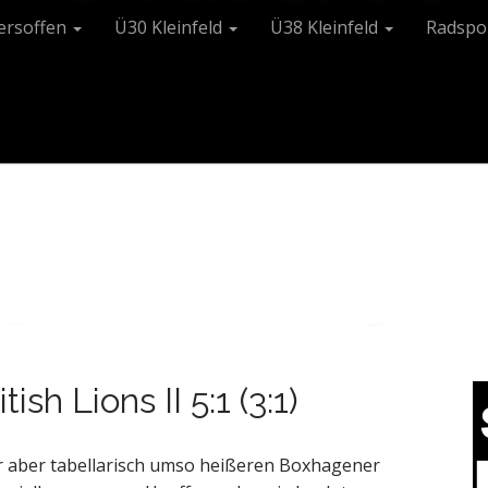
tersoffen
Ü30 Kleinfeld
Ü38 Kleinfeld
Radspo
ish Lions II 5:1 (3:1)
ür aber tabellarisch umso heißeren Boxhagener