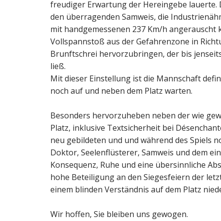
freudiger Erwartung der Hereingebe lauerte. 
den überragenden Samweis, die Industrienähm
mit handgemessenen 237 Km/h angerauscht ka
Vollspannstoß aus der Gefahrenzone in Rich
Brunftschrei hervorzubringen, der bis jense
ließ.
Mit dieser Einstellung ist die Mannschaft defi
noch auf und neben dem Platz warten.
Besonders hervorzuheben neben der wie gew
Platz, inklusive Textsicherheit bei Désenchant
neu gebildeten und und während des Spiels no
Doktor, Seelenflüsterer, Samweis und dem ein
Konsequenz, Ruhe und eine übersinnliche Ab
hohe Beteiligung an den Siegesfeiern der let
einem blinden Verständnis auf dem Platz nied
Wir hoffen, Sie bleiben uns gewogen.