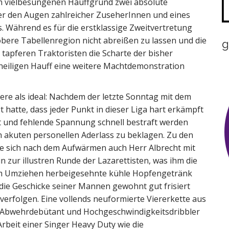
em vielbesungenen Hauffgrund zwei absolute
ter den Augen zahlreicher ZuseherInnen und eines
. Während es für die erstklassige Zweitvertretung
bere Tabellenregion nicht abreißen zu lassen und die
g
 tapferen Traktoristen die Scharte der bisher
heiligen Hauff eine weitere Machtdemonstration
ere als ideal: Nachdem der letzte Sonntag mit dem
 hatte, dass jeder Punkt in dieser Liga hart erkämpft
 und fehlende Spannung schnell bestraft werden
n akuten personellen Aderlass zu beklagen. Zu den
te sich nach dem Aufwärmen auch Herr Albrecht mit
 zur illustren Runde der Lazarettisten, was ihm die
eim Umziehen herbeigesehnte kühle Hopfengetränk
die Geschicke seiner Mannen gewohnt gut frisiert
verfolgen. Eine vollends neuformierte Viererkette aus
ie Abwehrdebütant und Hochgeschwindigkeitsdribbler
rbeit einer Singer Heavy Duty wie die