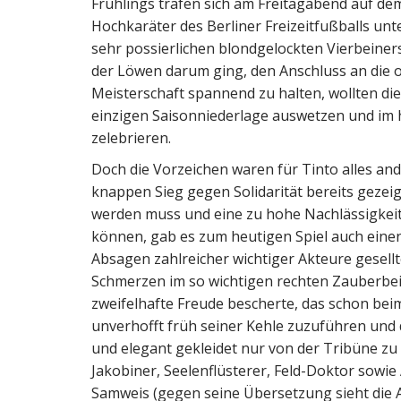
Frühlings trafen sich am Freitagabend auf d
Hochkaräter des Berliner Freizeitfußballs un
sehr possierlichen blondgelockten Vierbeiners
der Löwen darum ging, den Anschluss an die o
Meisterschaft spannend zu halten, wollten die
einzigen Saisonniederlage auswetzen und im 
zelebrieren.
Doch die Vorzeichen waren für Tinto alles and
knappen Sieg gegen Solidarität bereits gezeigt
werden muss und eine zu hohe Nachlässigkeit
können, gab es zum heutigen Spiel auch eine
Absagen zahlreicher wichtiger Akteure gesell
Schmerzen im so wichtigen rechten Zauberbein
zweifelhafte Freude bescherte, das schon b
unverhofft früh seiner Kehle zuzuführen und 
und elegant gekleidet nur von der Tribüne zu 
Jakobiner, Seelenflüsterer, Feld-Doktor sow
Samweis (gegen seine Übersetzung sieht die A