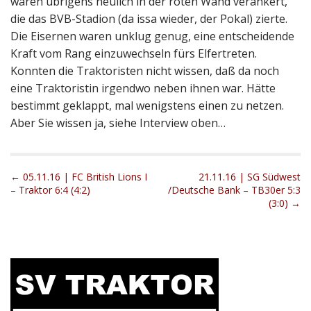
waren übrigens neulich in der roten Wand verankert,
die das BVB-Stadion (da issa wieder, der Pokal) zierte.
Die Eisernen waren unklug genug, eine entscheidende
Kraft vom Rang einzuwechseln fürs Elfertreten.
Konnten die Traktoristen nicht wissen, daß da noch
eine Traktoristin irgendwo neben ihnen war. Hätte
bestimmt geklappt, mal wenigstens einen zu netzen.
Aber Sie wissen ja, siehe Interview oben…
P
← 05.11.16 | FC British Lions I
21.11.16 | SG Südwest
– Traktor 6:4 (4:2)
/Deutsche Bank – TB30er 5:3
o
(3:0) →
s
t
n
a
v
i