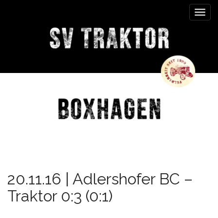
M
S
k
a
i
i
p
n
t
m
o
e
c
n
o
n
u
t
e
n
t
20.11.16 | Adlershofer BC –
Traktor 0:3 (0:1)