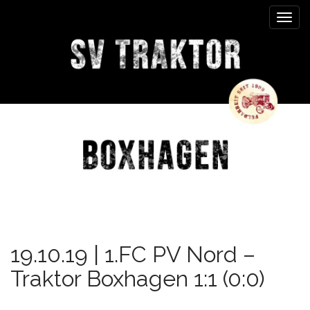
M
S
k
a
i
i
p
n
t
m
o
e
c
n
o
n
u
t
e
n
t
19.10.19 | 1.FC PV Nord –
Traktor Boxhagen 1:1 (0:0)