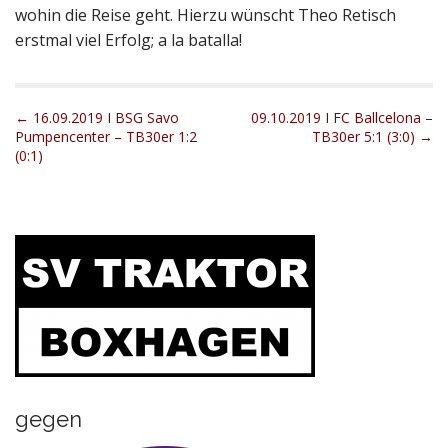
wohin die Reise geht. Hierzu wünscht Theo Retisch
erstmal viel Erfolg; a la batalla!
P
← 16.09.2019 I BSG Savo
09.10.2019 I FC Ballcelona –
Pumpencenter – TB30er 1:2
TB30er 5:1 (3:0) →
o
(0:1)
s
t
n
a
v
i
g
a
t
i
gegen
o