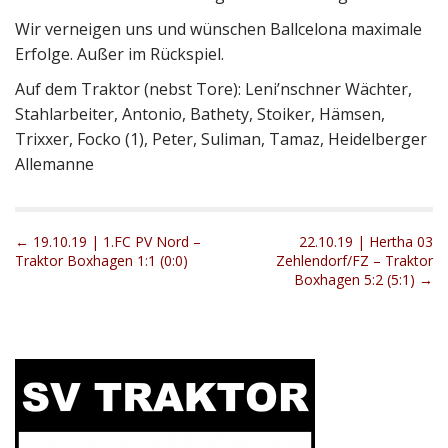
Wir verneigen uns und wünschen Ballcelona maximale
Erfolge. Außer im Rückspiel.
Auf dem Traktor (nebst Tore): Leni’nschner Wächter,
Stahlarbeiter, Antonio, Bathety, Stoiker, Hämsen,
Trixxer, Focko (1), Peter, Suliman, Tamaz, Heidelberger
Allemanne
P
← 19.10.19 | 1.FC PV Nord –
22.10.19 | Hertha 03
Traktor Boxhagen 1:1 (0:0)
Zehlendorf/FZ – Traktor
o
Boxhagen 5:2 (5:1) →
s
t
n
a
v
i