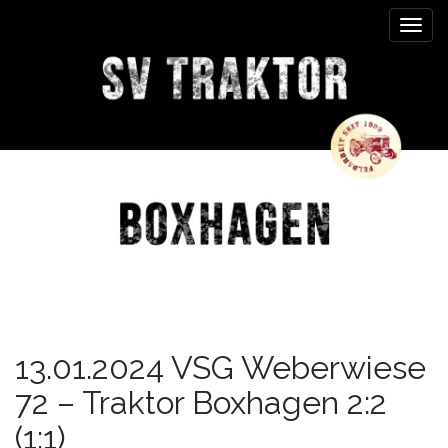
M
S
k
a
i
i
p
n
t
m
o
e
c
n
o
n
u
t
e
n
t
13.01.2024 VSG Weberwiese
72 – Traktor Boxhagen 2:2
(1:1)