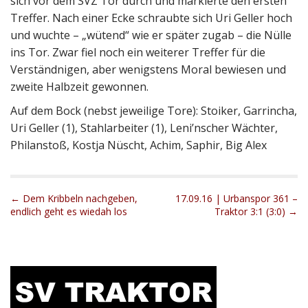
sich vor dem SVZ Tor durch und markierte den ersten
Treffer. Nach einer Ecke schraubte sich Uri Geller hoch
und wuchte – „wütend“ wie er später zugab – die Nülle
ins Tor. Zwar fiel noch ein weiterer Treffer für die
Verständnigen, aber wenigstens Moral bewiesen und
zweite Halbzeit gewonnen.
Auf dem Bock (nebst jeweilige Tore): Stoiker, Garrincha,
Uri Geller (1), Stahlarbeiter (1), Leni’nscher Wächter,
Philanstoß, Kostja Nüscht, Achim, Saphir, Big Alex
P
← Dem Kribbeln nachgeben,
17.09.16 | Urbanspor 361 –
endlich geht es wiedah los
Traktor 3:1 (3:0) →
o
s
t
n
a
v