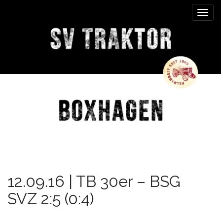
M
S
k
a
i
i
p
n
t
m
o
e
c
n
o
n
u
t
e
n
t
12.09.16 | TB 30er – BSG
SVZ 2:5 (0:4)