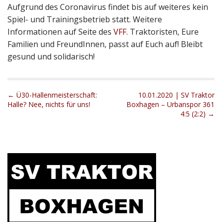
Aufgrund des Coronavirus findet bis auf weiteres kein
Spiel- und Trainingsbetrieb statt. Weitere
Informationen auf Seite des
VFF
. Traktoristen, Eure
Familien und FreundInnen, passt auf Euch auf! Bleibt
gesund und solidarisch!
P
← Ü30-Hallenmeisterschaft:
10.01.2020 | SV Traktor
Halle? Nee, nichts für uns!
Boxhagen – Urbanspor 361
o
4:5 (2:2) →
s
t
n
a
v
i
g
a