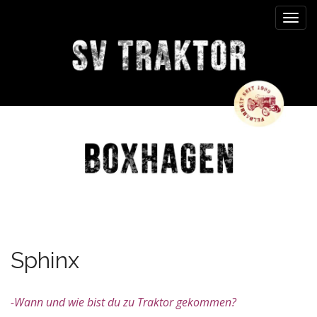
M
S
k
a
i
i
p
n
t
m
o
e
c
n
o
n
u
t
e
n
t
Sphinx
-Wann und wie bist du zu Traktor gekommen?