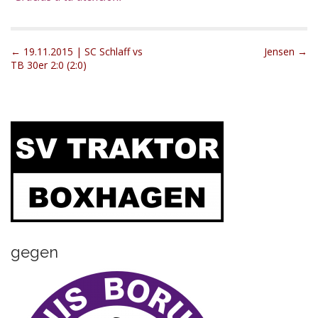
P
← 19.11.2015 | SC Schlaff vs
Jensen →
TB 30er 2:0 (2:0)
o
s
t
n
a
v
i
g
a
t
gegen
i
o
n