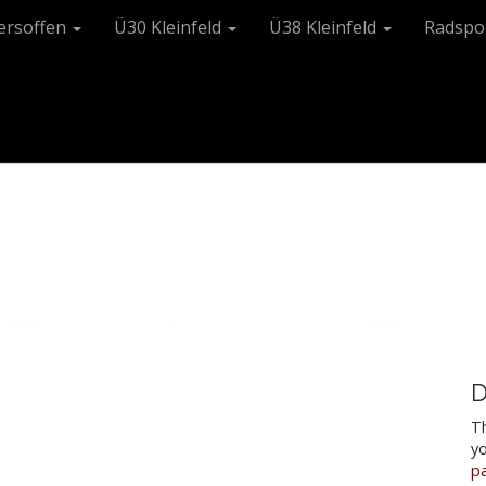
tersoffen
Ü30 Kleinfeld
Ü38 Kleinfeld
Radspo
D
Th
y
p