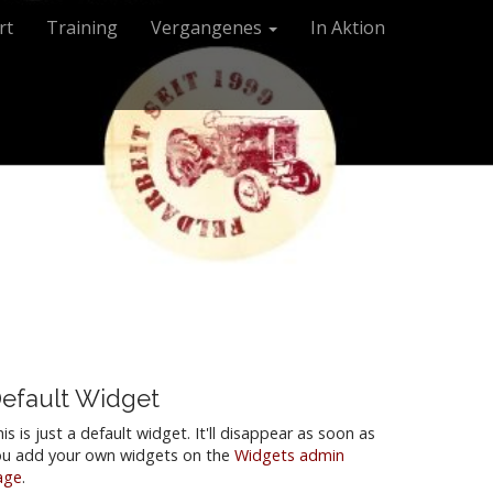
rt
Training
Vergangenes
In Aktion
efault Widget
is is just a default widget. It'll disappear as soon as
ou add your own widgets on the
Widgets admin
age
.