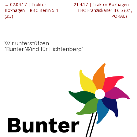
P
← 02.04.17 | Traktor
21.4.17 | Traktor Boxhagen –
Boxhagen – RBC Berlin 5:4
THC Franziskaner II 6:5 (0:1,
o
(3:3)
POKAL) →
s
t
n
Wir unterstützen
a
"Bunter Wind für Lichtenberg"
v
i
g
a
t
i
o
n