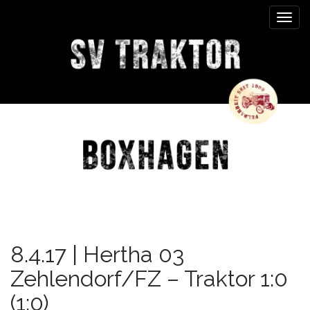
M
S
k
a
i
i
p
n
t
m
o
e
c
n
o
n
u
t
e
n
t
8.4.17 | Hertha 03
Zehlendorf/FZ – Traktor 1:0
(1:0)