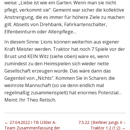
weise: „Liebe ist wie ein Garten. Wenn man sie nicht
pflegt, verkommt sie“. Gemeint war sicher die kollektive
Anstrengung, die es immer für höhere Ziele zu machen
gilt. Abseits von Drehbank, Fahrkartenschalter,
Elfenbeinturm oder Altenpflege…
In diesem Sinne: Lions können weiterhin aus eigener
Kraft Meister werden. Traktor hat noch 7 Spiele vor der
Brust und KEIN Witz (siehe oben) wäre es, wenn
zumindest zu den Heimspielen sich wieder nette
Gesellschaft erzeugen würde. Das wäre dann das
Gegenteil von „Nichts“. Kommen Sie in Scharen; die
weinrote Mannschaft (so sie denn endlich mal
regelmäßig zusammenspielt) hat enormes Potenzial…
Meint: Ihr Theo Retisch.
P
← 27.04.2022 I TB Ü30er A-
7.5.22 |Berliner Jungs II –
Team Zusammenfassung der
Traktor 1:2 (1:2) →