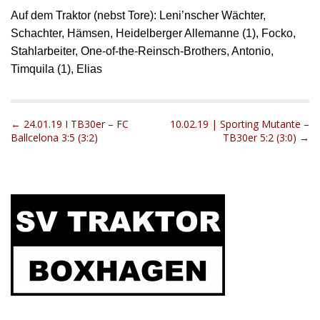
Auf dem Traktor (nebst Tore): Leni’nscher Wächter,
Schachter, Hämsen, Heidelberger Allemanne (1), Focko,
Stahlarbeiter, One-of-the-Reinsch-Brothers, Antonio,
Timquila (1), Elias
P
← 24.01.19 I TB30er – FC
10.02.19 | Sporting Mutante –
Ballcelona 3:5 (3:2)
TB30er 5:2 (3:0) →
o
s
t
n
a
v
i
g
a
t