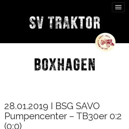
M
S
k
a
i
i
p
n
t
m
o
e
c
n
o
n
u
t
e
n
t
28.01.2019 I BSG SAVO
Pumpencenter – TB30er 0:2
(0:0)