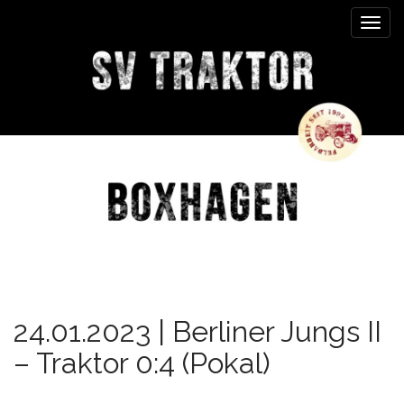
M
S
k
a
i
i
p
n
t
m
o
e
c
n
o
n
u
t
e
n
t
24.01.2023 | Berliner Jungs II
– Traktor 0:4 (Pokal)