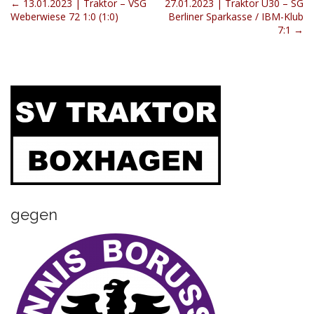
P
← 13.01.2023 | Traktor – VSG
27.01.2023 | Traktor Ü30 – SG
Weberwiese 72 1:0 (1:0)
Berliner Sparkasse / IBM-Klub
o
7:1 →
s
t
n
a
v
i
g
a
t
i
gegen
o
n