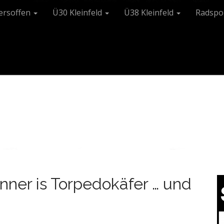
tersoffen
Ü30 Kleinfeld
Ü38 Kleinfeld
Radspo
inner is Torpedokäfer … und