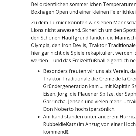
Bei ordentlichen sommerlichen Temperaturen 
Boxhagen Open und einer kleinen Feierlichkei
Zu dem Turnier konnten wir sieben Mannschaf
Lions nicht anwesend. Sicherlich um den Spot
den Schönen Hauffgrund fanden die Mannscha
Olympia, den Iron Devils, Traktor Traditiona
hier gar nicht die Spiele rekapituliert werde
werden – und das Freizeitfußball eigentlich n
Besonders freuten wir uns als Verein, da
Traktor Traditionale die Creme de la Cr
Gründergeneration kam … mit Kapitän S
Eisen, Jörg, die Plauener Spitze, der Saph
Garrincha, Jensen und vielen mehr … trai
Don Noberto höchstpersönlich.
Am Rand standen unter anderem Hurric
RubbeldieKatz (im Anzug von einer Hoch
kommend!).