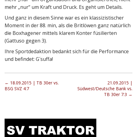
mehr „nur“ um Kraft und Druck. Es geht um Details.
Und ganz in diesem Sinne war es ein klassizistischer
Moment in der 88. min, als die Britlöwen ganz natürlich
die Boxhagener mittels klarem Konter füsilierten
(Gattuso gegen 3).
Ihre Sportdedaktion bedankt sich für die Performance
und befindet: G´suffa!
P
← 18.09.2015 | TB 30er vs.
21.09.2015 |
BSG SVZ 4:7
Südwest/Deutsche Bank vs.
o
TB 30er 7:3 →
s
t
n
a
v