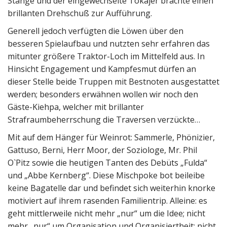
Stange und der eingewechselte Tokajer brachte einen
brillanten Drehschuß zur Aufführung.
Generell jedoch verfügten die Löwen über den
besseren Spielaufbau und nutzten sehr erfahren das
mitunter größere Traktor-Loch im Mittelfeld aus. In
Hinsicht Engagement und Kampfesmut dürfen an
dieser Stelle beide Truppen mit Bestnoten ausgestattet
werden; besonders erwähnen wollen wir noch den
Gäste-Kiehpa, welcher mit brillanter
Strafraumbeherrschung die Traversen verzückte…
Mit auf dem Hänger für Weinrot: Sammerle, Phönizier,
Gattuso, Berni, Herr Moor, der Soziologe, Mr. Phil
O`Pitz sowie die heutigen Tanten des Debüts „Fulda“
und „Abbe Kernberg“. Diese Mischpoke bot beileibe
keine Bagatelle dar und befindet sich weiterhin knorke
motiviert auf ihrem rasenden Familientrip. Alleine: es
geht mittlerweile nicht mehr „nur“ um die Idee; nicht
mehr „nur“ um Organisation und Organisiertheit; nicht