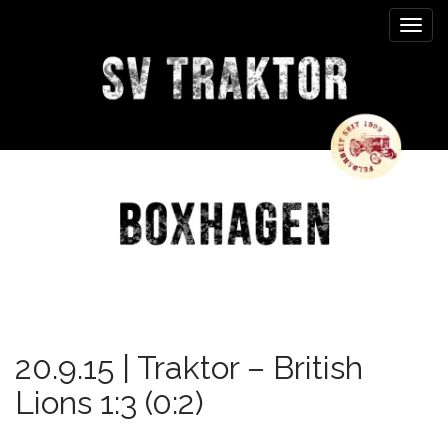
M
S
k
a
i
i
p
n
t
m
o
e
c
n
o
n
u
t
e
n
t
20.9.15 | Traktor – British
Lions 1:3 (0:2)