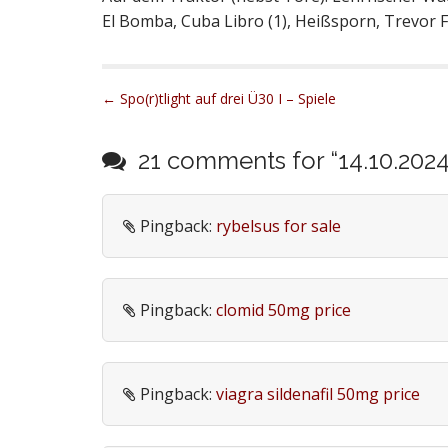
El Bomba, Cuba Libro (1), Heißsporn, Trevor
P
← Spo(r)tlight auf drei Ü30 I – Spiele
o
s
21 comments for “
14.10.2024
t
n
Pingback:
rybelsus for sale
a
v
i
g
Pingback:
clomid 50mg price
a
t
i
Pingback:
viagra sildenafil 50mg price
o
n