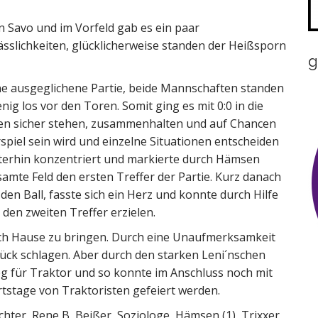
n Savo und im Vorfeld gab es ein paar
slichkeiten, glücklicherweise standen der Heißsporn
g
ine ausgeglichene Partie, beide Mannschaften standen
ig los vor den Toren. Somit ging es mit 0:0 in die
hen sicher stehen, zusammenhalten und auf Chancen
erspiel sein wird und einzelne Situationen entscheiden
iterhin konzentriert und markierte durch Hämsen
mte Feld den ersten Treffer der Partie. Kurz danach
en Ball, fasste sich ein Herz und konnte durch Hilfe
den zweiten Treffer erzielen.
ach Hause zu bringen. Durch eine Unaufmerksamkeit
ück schlagen. Aber durch den starken Leni´nschen
g für Traktor und so konnte im Anschluss noch mit
tstage von Traktoristen gefeiert werden.
hter, Rene B, Beißer, Soziologe, Hämsen (1), Trixxer,