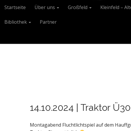
M
S
Startseite
Über uns
Großfeld
Kleinfeld – Al
k
a
i
i
Bibliothek
Partner
p
n
t
m
o
e
c
n
o
n
u
t
e
n
t
14.10.2024 | Traktor Ü30 
Montagabend Fluchtlichtspiel auf dem Hauffgr