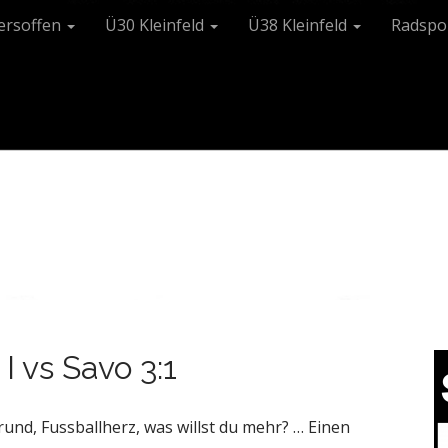
tersoffen
Ü30 Kleinfeld
Ü38 Kleinfeld
Radspo
I vs Savo 3:1
und, Fussballherz, was willst du mehr? … Einen