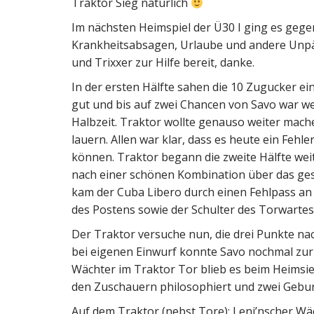
Traktor Sieg natürlich
Im nächsten Heimspiel der Ü30 I ging es gege
Krankheitsabsagen, Urlaube und andere Unpäs
und Trixxer zur Hilfe bereit, danke.
In der ersten Hälfte sahen die 10 Zugucker e
gut und bis auf zwei Chancen von Savo war wen
Halbzeit. Traktor wollte genauso weiter mac
lauern. Allen war klar, dass es heute ein Fehl
können. Traktor begann die zweite Hälfte we
nach einer schönen Kombination über das gesa
kam der Cuba Libero durch einen Fehlpass an d
des Postens sowie der Schulter des Torwartes 
Der Traktor versuche nun, die drei Punkte n
bei eigenen Einwurf konnte Savo nochmal zur
Wächter im Traktor Tor blieb es beim Heimsie
den Zuschauern philosophiert und zwei Gebur
Auf dem Traktor (nebst Tore): Leni’nscher Wäc