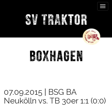
M
S
k
a
i
i
p
n
t
m
o
e
c
n
o
n
u
t
e
n
t
07.09.2015 | BSG BA
Neukölln vs. TB 30er 1:1 (0:0)