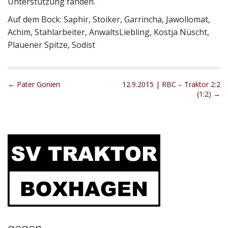
Unterstützung fanden.
Auf dem Bock: Saphir, Stoiker, Garrincha, Jawollomat,
Achim, Stahlarbeiter, AnwaltsLiebling, Kostja Nüscht,
Plauener Spitze, Sodist
P
← Pater Gonien
12.9.2015 | RBC – Traktor 2:2
(1:2) →
o
s
t
n
a
v
i
g
a
t