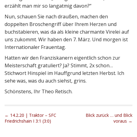
erzählt man mir so langatmig davon?“
Nun, schauen Sie nach draußen, machen den
doppelten Broschengriff über Ihrem Herzen und
buchstabieren, was da als kleine charmante Virelei auf
uns zukommt. Wir haben den 7. März. Und morgen ist
Internationaler Frauentag.
Hatten wir den Franziskanern eigentlich schon zur
Meisterschaft gratuliert? Ja? Stimmt, 2x schon…
Stichwort Hinspiel im Hauffgrund letzten Herbst. Ich
sehe was, was du auch siehst, grins.
Schönstens, Ihr Theo Retisch.
P
← 14.2.20 | Traktor – SFC
Blick zurück … und Blick
Friedrichshain I 3:1 (3:0)
voraus →
o
s