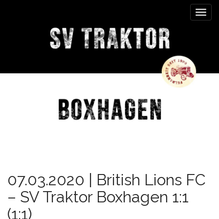
M
S
k
a
i
i
p
n
t
m
o
e
c
n
o
n
u
t
e
n
t
07.03.2020 | British Lions FC
– SV Traktor Boxhagen 1:1
(1:1)